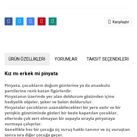
Karşılaştır
ÜRÜN ÖZELLİKLERİ
YORUMLAR
TAKSİT SEÇENEKLERİ
Kız mı erkek mi pinyata
Pinyata, çocukların doğum günlerine ya da anaokulu
partilerine renk katan figürlerdir.
Pinyatanın üzerinde yer alan doldurum gözünden içine
hediyelik objeler, şeker ve balon doldurulur.
Pinyatalar çocukların uzanabilecekleri bir yere asılır ve bir
yetişkin gözetiminde gözleri bir bezle kapatılan çocuklar,
ellerinde çok sert olmayan bir sopayla sırayla pinyataya
vurmaya çalışırlar.
Genellikle her bir çocuğa üç vuruş hakkı tanınır ve üç vuruştan
sonra sıra diğer çocuğa geçer.