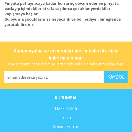
Pinyata patlayıncaya kadar bu süreç devam eder ve pinyata
patlayıp içindekiler etrafa saçılınca çocuklar yerdekileri
kapışmaya başlar.
Bu oyunla çocuklarınıza heyecanlı ve bol hediyeli bir eğlence
yaratabilirsiniz.
Bu ürünün fiyat bilgisi, resim, ürün açıklamalarında ve diğer
konularda yetersiz gördüğünüz noktaları öneri formunu kullanarak
Bu ürüne ilk yorumu siz yapın!
Kampanyalar ve en yeni ürünlerimizden ilk sizin
tarafımıza iletebilirsiniz.
Görüş ve önerileriniz için teşekkür ederiz.
haberiniz olsun!
Mail adresinizi haber listemize ücretsiz kaydedin bizi takip etmeye başlayın.
Yorum Yaz
Ürün resmi kalitesiz, bozuk veya görüntülenemiyor.
KAYDOL
Ürün açıklamasında eksik bilgiler bulunuyor.
Ürün bilgilerinde hatalar bulunuyor.
Ürün fiyatı diğer sitelerden daha pahalı.
KURUMSAL
Bu ürüne benzer farklı alternatifler olmalı.
Hakkımızda
İletişim
İletişim Formu