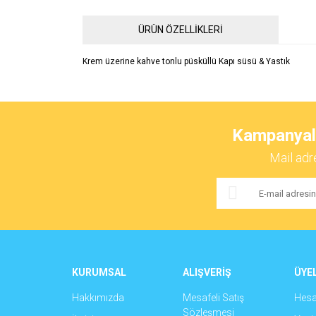
ÜRÜN ÖZELLİKLERİ
Krem üzerine kahve tonlu püsküllü Kapı süsü & Yastık
Bu ürünün fiyat bilgisi, resim, ürün açıklamalarında ve 
Görüş ve önerileriniz için teşekkür ederiz.
Kampanyalar
Ürün resmi kalitesiz, bozuk veya görüntülenemiyor.
Mail adr
Ürün açıklamasında eksik bilgiler bulunuyor.
Ürün bilgilerinde hatalar bulunuyor.
Ürün fiyatı diğer sitelerden daha pahalı.
Bu ürüne benzer farklı alternatifler olmalı.
KURUMSAL
ALIŞVERİŞ
ÜYEL
Hakkımızda
Mesafeli Satış
Hes
Sözleşmesi