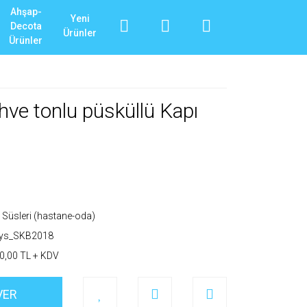
Ahşap-
Yeni
Decota
Ürünler
Ürünler
hve tonlu püsküllü Kapı
 Süsleri (hastane-oda)
_ys_SKB2018
0,00 TL + KDV
VER