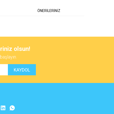
ÖNERİLERİNİZ
 iletebilirsiniz.
riniz olsun!
başlayın.
KAYDOL