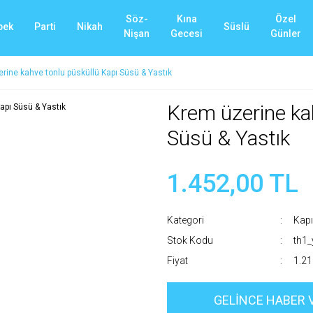
Söz-
Kına
Özel
bek
Parti
Nikah
Süslü
Nişan
Gecesi
Günler
rine kahve tonlu püsküllü Kapı Süsü & Yastık
Krem üzerine ka
Süsü & Yastık
1.452,00 TL
Kategori
Kapı
Stok Kodu
th1
Fiyat
1.21
GELİNCE HABER 