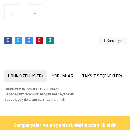
Karşılaştır
ÜRÜN ÖZELLİKLERİ
YORUMLAR
TAKSİT SEÇENEKLERİ
Ürünümüzün Boyutu : 15x16 cm'dir.
Seçeceğiniz renk kutu rengini belirleyecektir
Yapay çiçek ile aranjman hazırlanmıştır
Bu ürünün fiyat bilgisi, resim, ürün açıklamalarında ve diğer
konularda yetersiz gördüğünüz noktaları öneri formunu kullanarak
Bu ürüne ilk yorumu siz yapın!
Kampanyalar ve en yeni ürünlerimizden ilk sizin
tarafımıza iletebilirsiniz.