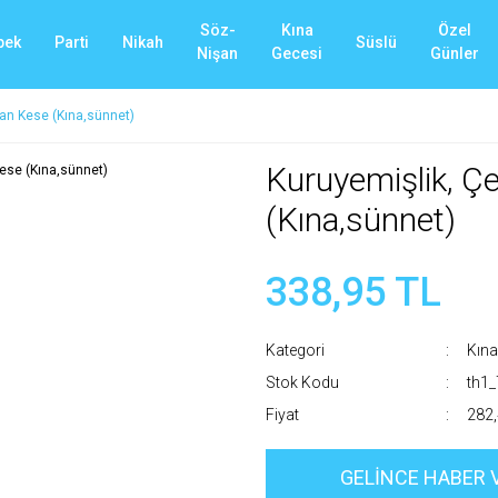
Söz-
Kına
Özel
bek
Parti
Nikah
Süslü
Nişan
Gecesi
Günler
tan Kese (Kına,sünnet)
Kuruyemişlik, Ç
(Kına,sünnet)
338,95 TL
Kategori
Kına
Stok Kodu
th1
Fiyat
282,
GELİNCE HABER 