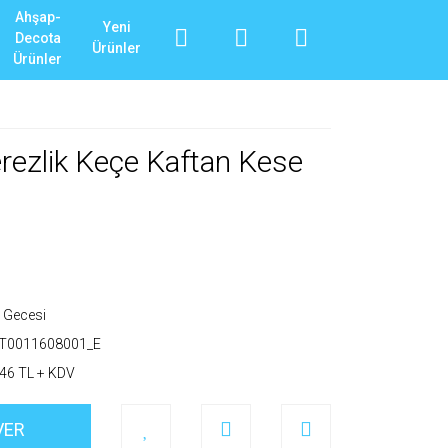
Ahşap-
Yeni
Decota
Ürünler
Ürünler
erezlik Keçe Kaftan Kese
 Gecesi
_T0011608001_E
46 TL + KDV
VER