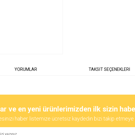
YORUMLAR
TAKSİT SEÇENEKLERİ
diğer konularda yetersiz gördüğünüz noktaları öneri formunu kullanarak tarafımıza
Bu ürüne ilk yorumu siz yapın!
 ve en yeni ürünlerimizden ilk sizin habe
esinizi haber listemize ücretsiz kaydedin bizi takip etmeye 
Yorum Yaz