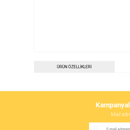
ÜRÜN ÖZELLİKLERİ
Bu ürünün fiyat bilgisi, resim, ürün açıklamalarında ve 
Görüş ve önerileriniz için teşekkür ederiz.
Kampanyalar
Ürün resmi kalitesiz, bozuk veya görüntülenemiyor.
Mail adr
Ürün açıklamasında eksik bilgiler bulunuyor.
Ürün bilgilerinde hatalar bulunuyor.