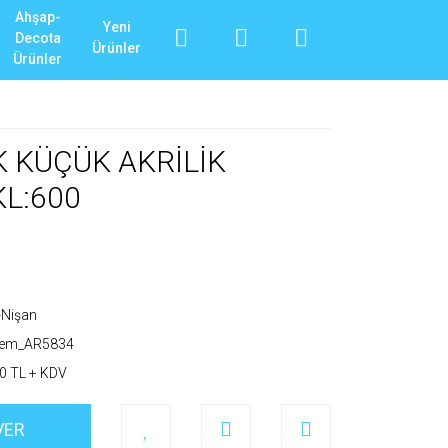
Ahşap-
Yeni
Decota
Ürünler
Ürünler
K KÜÇÜK AKRİLİK
KL:600
-Nişan
_em_AR5834
0 TL + KDV
VER