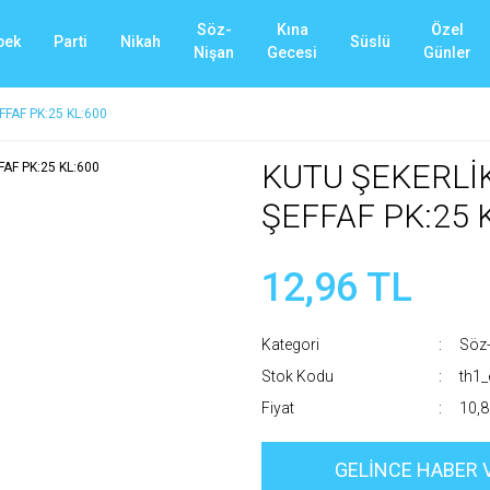
Söz-
Kına
Özel
bek
Parti
Nikah
Süslü
Nişan
Gecesi
Günler
FFAF PK:25 KL:600
KUTU ŞEKERLİ
ŞEFFAF PK:25 
12,96 TL
Kategori
Söz
Stok Kodu
th1
Fiyat
10,8
GELİNCE HABER 