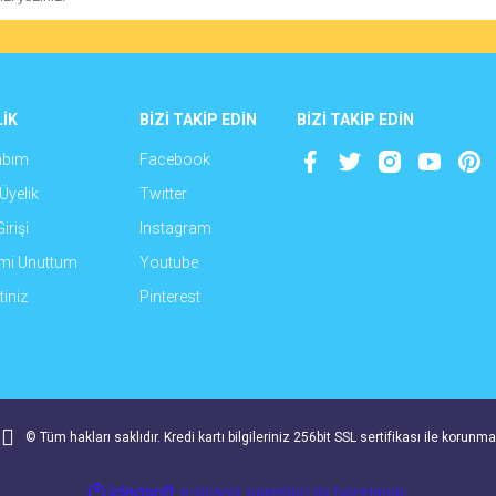
İK
BİZİ TAKİP EDİN
BİZİ TAKİP EDİN
abım
Facebook
Gönder
Üyelik
Twitter
irişi
Instagram
emi Unuttum
Youtube
iniz
Pinterest
© Tüm hakları saklıdır. Kredi kartı bilgileriniz 256bit SSL sertifikası ile korunma
ile
ideasoft
e-