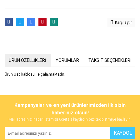
Karşılaştır
ÜRÜN ÖZELLİKLERİ
YORUMLAR
TAKSİT SEÇENEKLERİ
Ürün Usb kablosu ile çalışmaktadır.
Bu ürünün fiyat bilgisi, resim, ürün açıklamalarında ve diğer
konularda yetersiz gördüğünüz noktaları öneri formunu kullanarak
Bu ürüne ilk yorumu siz yapın!
Kampanyalar ve en yeni ürünlerimizden ilk sizin
tarafımıza iletebilirsiniz.
Görüş ve önerileriniz için teşekkür ederiz.
haberiniz olsun!
Mail adresinizi haber listemize ücretsiz kaydedin bizi takip etmeye başlayın.
Yorum Yaz
Ürün resmi kalitesiz, bozuk veya görüntülenemiyor.
KAYDOL
Ürün açıklamasında eksik bilgiler bulunuyor.