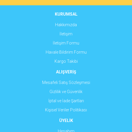
Ürün bilgilerinde hatalar bulunuyor.
Ürün fiyatı diğer sitelerden daha pahalı.
KURUMSAL
Bu ürüne benzer farklı alternatifler olmalı.
Hakkımızda
İletişim
İletişim Formu
Havale Bildirim Formu
Gönder
Kargo Takibi
ALIŞVERİŞ
Mesafeli Satış Sözleşmesi
Gizlilik ve Güvenlik
İptal ve İade Şartları
Kişisel Veriler Politikası
ÜYELİK
Hesabım