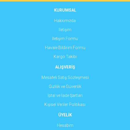
Ürün bilgilerinde hatalar bulunuyor.
Ürün fiyatı diğer sitelerden daha pahalı.
KURUMSAL
Bu ürüne benzer farklı alternatifler olmalı.
Hakkımızda
İletişim
İletişim Formu
Havale Bildirim Formu
Gönder
Kargo Takibi
ALIŞVERİŞ
Mesafeli Satış Sözleşmesi
Gizlilik ve Güvenlik
İptal ve İade Şartları
Kişisel Veriler Politikası
ÜYELİK
Hesabım