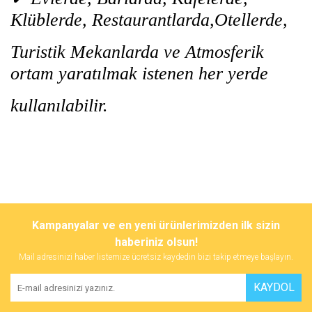
Klüblerde, Restaurantlarda,Otellerde,
Turistik Mekanlarda ve Atmosferik
ortam yaratılmak istenen her yerde
kullanılabilir.
Bu ürünün fiyat bilgisi, resim, ürün açıklamalarında ve diğer
konularda yetersiz gördüğünüz noktaları öneri formunu kullanarak
Bu ürüne ilk yorumu siz yapın!
Kampanyalar ve en yeni ürünlerimizden ilk sizin
tarafımıza iletebilirsiniz.
Görüş ve önerileriniz için teşekkür ederiz.
haberiniz olsun!
Mail adresinizi haber listemize ücretsiz kaydedin bizi takip etmeye başlayın.
Yorum Yaz
Ürün resmi kalitesiz, bozuk veya görüntülenemiyor.
KAYDOL
Ürün açıklamasında eksik bilgiler bulunuyor.