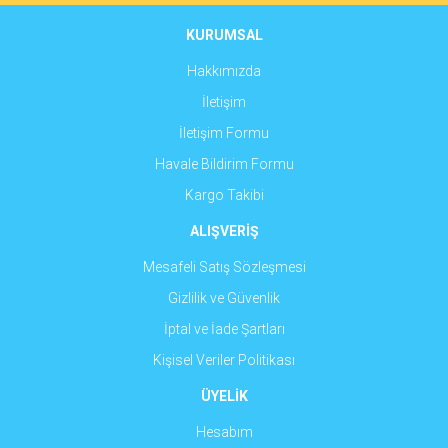
Ürün bilgilerinde hatalar bulunuyor.
Ürün fiyatı diğer sitelerden daha pahalı.
KURUMSAL
Bu ürüne benzer farklı alternatifler olmalı.
Hakkımızda
İletişim
İletişim Formu
Havale Bildirim Formu
Gönder
Kargo Takibi
ALIŞVERİŞ
Mesafeli Satış Sözleşmesi
Gizlilik ve Güvenlik
İptal ve İade Şartları
Kişisel Veriler Politikası
ÜYELİK
Hesabım