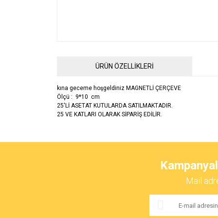
ÜRÜN ÖZELLİKLERİ
kına geceme hoşgeldiniz MAGNETLİ ÇERÇEVE
Ölçü : 9*10 cm
25'Lİ ASETAT KUTULARDA SATILMAKTADIR.
25 VE KATLARI OLARAK SİPARİŞ EDİLİR.
Bu ürünün fiyat bilgisi, resim, ürün açıklamalarında ve 
Görüş ve önerileriniz için teşekkür ederiz.
Kampanyalar
Ürün resmi kalitesiz, bozuk veya görüntülenemiyor.
Mail adr
Ürün açıklamasında eksik bilgiler bulunuyor.
Ürün bilgilerinde hatalar bulunuyor.
Ürün fiyatı diğer sitelerden daha pahalı.