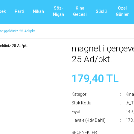
Söz-
Kına
Özel
bek
Parti
Nikah
Süslü
Nişan
Gecesi
Günler
oşgeldiniz 25 Ad/pkt.
magnetli çerçev
25 Ad/pkt.
179,40 TL
Kategori
Kına
Stok Kodu
th_T
Fiyat
149,
Havale (Kdv Dahil)
173,
SEÇENEKLER