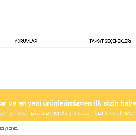
YORUMLAR
TAKSİT SEÇENEKLERİ
diğer konularda yetersiz gördüğünüz noktaları öneri formunu kullanarak tarafımıza
Bu ürüne ilk yorumu siz yapın!
 ve en yeni ürünlerimizden ilk sizin habe
esinizi haber listemize ücretsiz kaydedin bizi takip etmeye 
Yorum Yaz