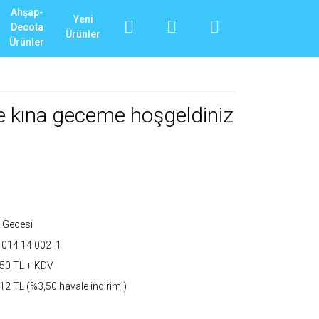
Ahşap-
Yeni
Decota
Ürünler
Ürünler
e kına geceme hoşgeldiniz
 Gecesi
 014 14 002_1
50 TL + KDV
12 TL (%3,50 havale indirimi)