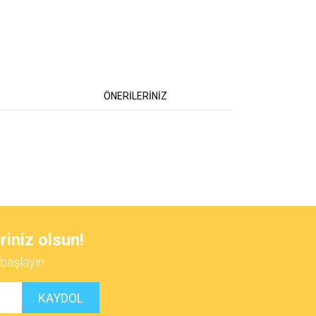
ÖNERİLERİNİZ
 iletebilirsiniz.
riniz olsun!
başlayın.
KAYDOL