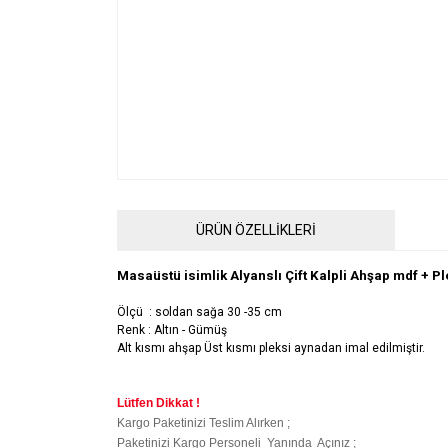
ÜRÜN ÖZELLİKLERİ
Masaüstü isimlik Alyanslı Çift Kalpli Ahşap mdf + P
Ölçü : soldan sağa 30 -35 cm
Renk : Altın - Gümüş
Alt kısmı ahşap Üst kısmı pleksi aynadan imal edilmiştir.
Lütfen Dikkat !
Kargo Paketinizi Teslim Alırken ;
Paketinizi Kargo Personeli Yanında Açınız ;