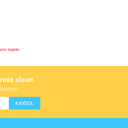
mlu değildir.
 iletebilirsiniz.
riniz olsun!
başlayın.
KAYDOL