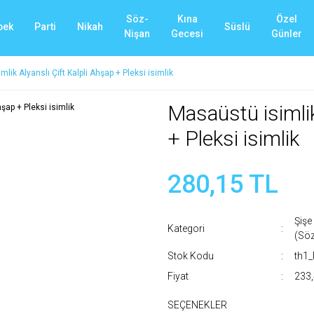
Söz-
Kına
Özel
bek
Parti
Nikah
Süslü
Nişan
Gecesi
Günler
lik Alyanslı Çift Kalpli Ahşap + Pleksi isimlik
Masaüstü isimlik
+ Pleksi isimlik
280,15 TL
Şişe
Kategori
(Sö
Stok Kodu
th1
Fiyat
233,
SEÇENEKLER