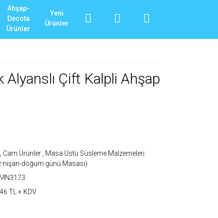
Ahşap-
Yeni
Decota
Ürünler
Ürünler
 Alyanslı Çift Kalpli Ahşap
 , Cam Ürünler
,
Masa Üstü Süsleme Malzemeleri
z-nişan-doğum günü Masası)
_MN3173
46 TL + KDV