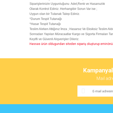
Siparişlerinizin Uygunluğunu Adet,Renk ve Hasarsızlık
Olarak Kontrol Ediniz. Herhangibir Sorun Var ise ;
Uygun olan bir Tutanak Talep Ediniz.
*Durum Tespit Tutanağı
*Hasar Tespit Tutanağı
Teslim Alırken Attığınız İmza ; Hasarsız Ve Eksiksiz Teslim Al
Sonradan Yapılan Müracaatlar Kargo ve Sigorta Firmaları Ta
Keyifli ve Güvenli Alışverişler Dileriz.
Hassas ürün oldugundan siteden sipariş oluşturup eminönü 
Bu ürünün fiyat bilgisi, resim, ürün açıklamalarında ve 
Görüş ve önerileriniz için teşekkür ederiz.
Kampanyalar
Ürün resmi kalitesiz, bozuk veya görüntülenemiyor.
Mail adr
Ürün açıklamasında eksik bilgiler bulunuyor.
Ürün bilgilerinde hatalar bulunuyor.
Ürün fiyatı diğer sitelerden daha pahalı.
Bu ürüne benzer farklı alternatifler olmalı.