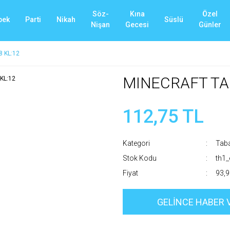
Söz-
Kına
Özel
bek
Parti
Nikah
Süslü
Nişan
Gecesi
Günler
 KL:12
MINECRAFT TAB
112,75 TL
Kategori
Tab
Stok Kodu
th1
Fiyat
93,9
GELİNCE HABER 