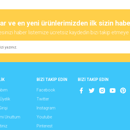
diğer konularda yetersiz gördüğünüz noktaları öneri formunu kullanarak tarafımıza
Bu ürüne ilk yorumu siz yapın!
 ve en yeni ürünlerimizden ilk sizin habe
esinizi haber listemize ücretsiz kaydedin bizi takip etmeye 
Yorum Yaz
İK
BİZİ TAKİP EDİN
BİZİ TAKİP EDİN
abım
Facebook
Gönder
Üyelik
Twitter
irişi
Instagram
emi Unuttum
Youtube
iniz
Pinterest