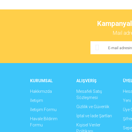
Bu ürünün fiyat bilgisi, resim, ürün açıklamalarında ve 
Görüş ve önerileriniz için teşekkür ederiz.
Kampanyalar
Ürün resmi kalitesiz, bozuk veya görüntülenemiyor.
Mail adr
Ürün açıklamasında eksik bilgiler bulunuyor.
Ürün bilgilerinde hatalar bulunuyor.
Ürün fiyatı diğer sitelerden daha pahalı.
Bu ürüne benzer farklı alternatifler olmalı.
KURUMSAL
ALIŞVERİŞ
ÜYEL
Hakkımızda
Mesafeli Satış
Hes
Sözleşmesi
İletişim
Yeni 
Gizlilik ve Güvenlik
İletişim Formu
Üye G
İptal ve İade Şartları
Havale Bildirim
Şifr
Formu
Kişisel Veriler
Sepet
Politikası