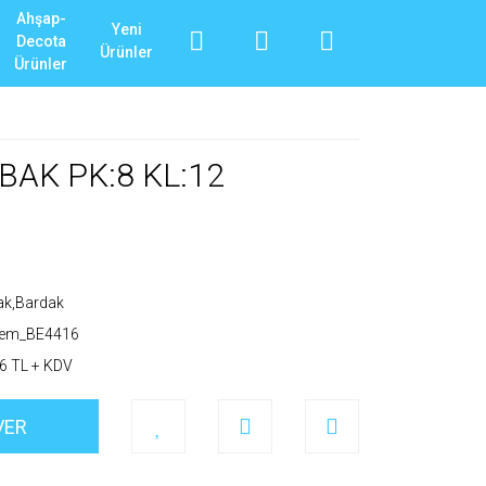
Ahşap-
Yeni
Decota
Ürünler
Ürünler
AK PK:8 KL:12
ak,Bardak
_em_BE4416
6 TL + KDV
VER