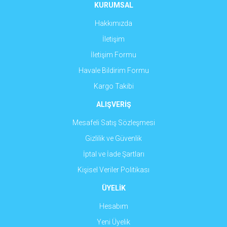
Ürün fiyatı diğer sitelerden daha pahalı.
KURUMSAL
Bu ürüne benzer farklı alternatifler olmalı.
Hakkımızda
İletişim
İletişim Formu
Havale Bildirim Formu
Gönder
Kargo Takibi
ALIŞVERİŞ
Mesafeli Satış Sözleşmesi
Gizlilik ve Güvenlik
İptal ve İade Şartları
Kişisel Veriler Politikası
ÜYELİK
Hesabım
Yeni Üyelik