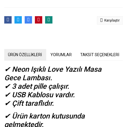
Karşılaştır
ÜRÜN ÖZELLİKLERİ
YORUMLAR
TAKSİT SEÇENEKLERİ
✔
Neon Işıklı
Love Yazılı Masa
Gece
Lambası.
✔
3 adet pille çalışır.
✔
USB Kablosu vardır.
✔
Çift taraflıdır.
✔
Ürün karton kutusunda
gelmektedir.