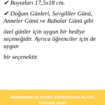
✔ Boyutları 17,5x18 cm.
✔ Doğum Günleri, Sevgililer Günü,
Anneler Günü ve Babalar Günü gibi
özel günler için uygun bir hediye
seçeneğidir. Ayrıca öğrenciler için de
uygun
bir seçenektir.
Bu ürünün fiyat bilgisi, resim, ürün açıklamalarında ve diğer
konularda yetersiz gördüğünüz noktaları öneri formunu kullanarak
Bu ürüne ilk yorumu siz yapın!
Kampanyalar ve en yeni ürünlerimizden ilk sizin
tarafımıza iletebilirsiniz.
Görüş ve önerileriniz için teşekkür ederiz.
haberiniz olsun!