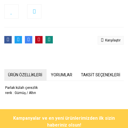
Karşılaştır
ÜRÜN ÖZELLİKLERİ
YORUMLAR
TAKSİT SEÇENEKLERİ
Parlak külah çerezlik
renk : Gümüş / Altın
Bu ürünün fiyat bilgisi, resim, ürün açıklamalarında ve diğer
konularda yetersiz gördüğünüz noktaları öneri formunu kullanarak
Bu ürüne ilk yorumu siz yapın!
Kampanyalar ve en yeni ürünlerimizden ilk sizin
tarafımıza iletebilirsiniz.
Görüş ve önerileriniz için teşekkür ederiz.
haberiniz olsun!