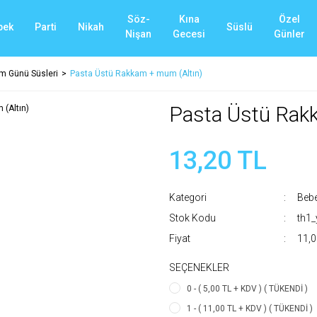
Söz-
Kına
Özel
bek
Parti
Nikah
Süslü
Nişan
Gecesi
Günler
m Günü Süsleri
Pasta Üstü Rakkam + mum (Altın)
Pasta Üstü Rak
13,20 TL
Kategori
Beb
Stok Kodu
th1
Fiyat
11,0
SEÇENEKLER
0 - ( 5,00 TL + KDV ) ( TÜKENDİ )
1 - ( 11,00 TL + KDV ) ( TÜKENDİ )