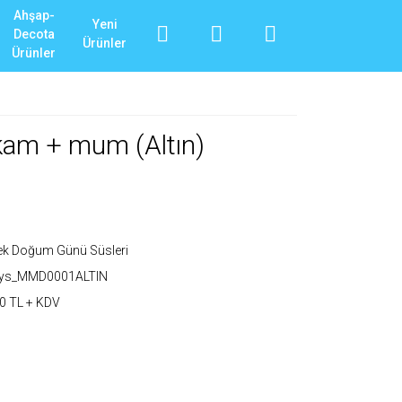
Ahşap-
Yeni
Decota
Ürünler
Ürünler
kam + mum (Altın)
ek Doğum Günü Süsleri
_ys_MMD0001ALTIN
0 TL + KDV