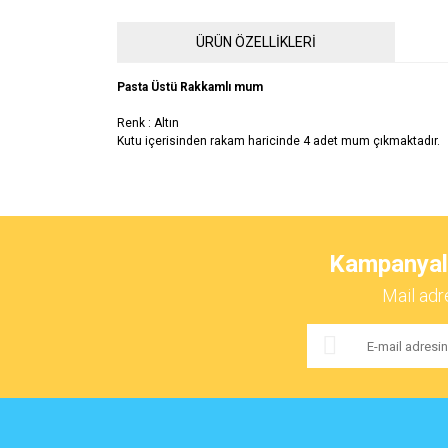
ÜRÜN ÖZELLİKLERİ
Pasta Üstü Rakkamlı mum
Renk : Altın
Kutu içerisinden rakam haricinde 4 adet mum çıkmaktadır.
Bu ürünün fiyat bilgisi, resim, ürün açıklamalarında ve 
Görüş ve önerileriniz için teşekkür ederiz.
Kampanyalar
Ürün resmi kalitesiz, bozuk veya görüntülenemiyor.
Mail adr
Ürün açıklamasında eksik bilgiler bulunuyor.
Ürün bilgilerinde hatalar bulunuyor.
Ürün fiyatı diğer sitelerden daha pahalı.
Bu ürüne benzer farklı alternatifler olmalı.