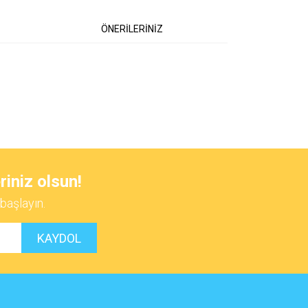
ÖNERİLERİNİZ
 iletebilirsiniz.
riniz olsun!
başlayın.
KAYDOL