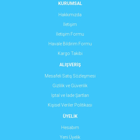
Ürün fiyatı diğer sitelerden daha pahalı.
KURUMSAL
Bu ürüne benzer farklı alternatifler olmalı.
Hakkımızda
İletişim
İletişim Formu
Havale Bildirim Formu
Gönder
Kargo Takibi
ALIŞVERİŞ
Mesafeli Satış Sözleşmesi
Gizlilik ve Güvenlik
İptal ve İade Şartları
Kişisel Veriler Politikası
ÜYELİK
Hesabım
Yeni Üyelik