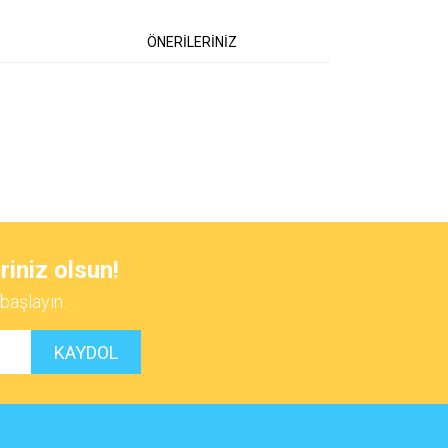
ÖNERİLERİNİZ
 iletebilirsiniz.
riniz olsun!
başlayın.
KAYDOL