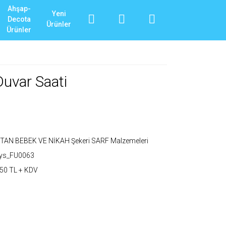
Ahşap-
Yeni
Decota
Ürünler
Ürünler
Duvar Saati
TAN BEBEK VE NİKAH Şekeri SARF Malzemeleri
_ys_FU0063
50 TL + KDV