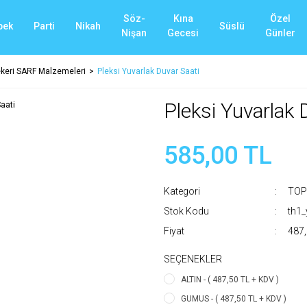
Söz-
Kına
Özel
bek
Parti
Nikah
Süslü
Nişan
Gecesi
Günler
eri SARF Malzemeleri
Pleksi Yuvarlak Duvar Saati
Pleksi Yuvarlak 
585,00 TL
Kategori
TOP
Stok Kodu
th1
Fiyat
487,
SEÇENEKLER
ALTIN - ( 487,50 TL + KDV )
GUMUS - ( 487,50 TL + KDV )