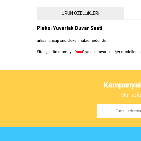
ÜRÜN ÖZELLİKLERİ
Pleksi Yuvarlak Duvar Saati
arkası ahşap önü pleksi malzemedendir.
Site içi ürün aramaya "
saat
" yazıp arayarak diğer modelleri g
Bu ürünün fiyat bilgisi, resim, ürün açıklamalarında ve 
Görüş ve önerileriniz için teşekkür ederiz.
Kampanyalar
Ürün resmi kalitesiz, bozuk veya görüntülenemiyor.
Mail adr
Ürün açıklamasında eksik bilgiler bulunuyor.
Ürün bilgilerinde hatalar bulunuyor.
Ürün fiyatı diğer sitelerden daha pahalı.
Bu ürüne benzer farklı alternatifler olmalı.