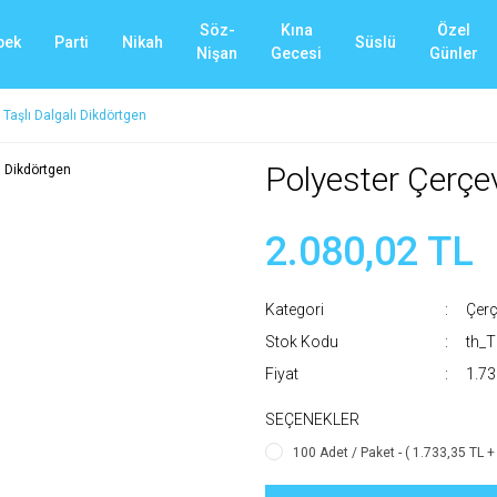
Söz-
Kına
Özel
bek
Parti
Nikah
Süslü
Nişan
Gecesi
Günler
Taşlı Dalgalı Dikdörtgen
Polyester Çerçev
2.080,02 TL
Kategori
Çerç
Stok Kodu
th_
Fiyat
1.73
SEÇENEKLER
100 Adet / Paket - ( 1.733,35 TL +