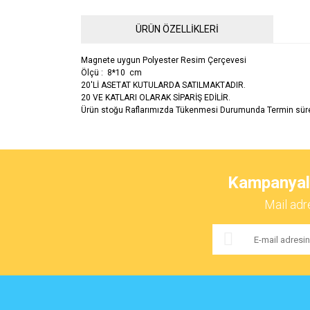
ÜRÜN ÖZELLİKLERİ
Magnete uygun Polyester Resim Çerçevesi
Ölçü : 8*10 cm
20'Lİ ASETAT KUTULARDA SATILMAKTADIR.
20 VE KATLARI OLARAK SİPARİŞ EDİLİR.
Ürün stoğu Raflarımızda Tükenmesi Durumunda Termin süre
Bu ürünün fiyat bilgisi, resim, ürün açıklamalarında ve 
Görüş ve önerileriniz için teşekkür ederiz.
Kampanyalar
Ürün resmi kalitesiz, bozuk veya görüntülenemiyor.
Mail adr
Ürün açıklamasında eksik bilgiler bulunuyor.
Ürün bilgilerinde hatalar bulunuyor.
Ürün fiyatı diğer sitelerden daha pahalı.
Bu ürüne benzer farklı alternatifler olmalı.