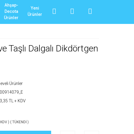
Ahşap-
Yeni
Decota
Ürünler
Ürünler
e Taşlı Dalgalı Dikdörtgen
eveli Ürünler
T00914079_E
3,35 TL + KDV
 KDV ) ( TÜKENDİ )