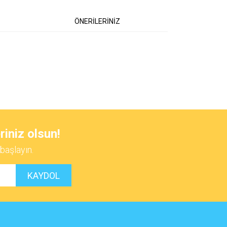
ÖNERİLERİNİZ
 iletebilirsiniz.
riniz olsun!
başlayın.
KAYDOL