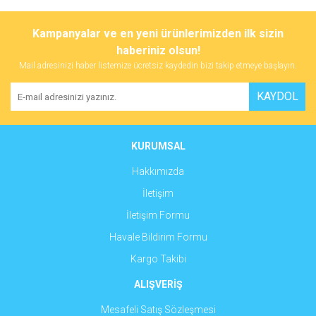
Bu ürünün fiyat bilgisi, resim, ürün açıklamalarında ve diğer
konularda yetersiz gördüğünüz noktaları öneri formunu kullanarak
Bu ürüne ilk yorumu siz yapın!
Kampanyalar ve en yeni ürünlerimizden ilk sizin
tarafımıza iletebilirsiniz.
Görüş ve önerileriniz için teşekkür ederiz.
haberiniz olsun!
Mail adresinizi haber listemize ücretsiz kaydedin bizi takip etmeye başlayın.
Yorum Yaz
Ürün resmi kalitesiz, bozuk veya görüntülenemiyor.
KAYDOL
Ürün açıklamasında eksik bilgiler bulunuyor.
Ürün bilgilerinde hatalar bulunuyor.
Ürün fiyatı diğer sitelerden daha pahalı.
KURUMSAL
Bu ürüne benzer farklı alternatifler olmalı.
Hakkımızda
İletişim
İletişim Formu
Havale Bildirim Formu
Gönder
Kargo Takibi
ALIŞVERİŞ
Mesafeli Satış Sözleşmesi