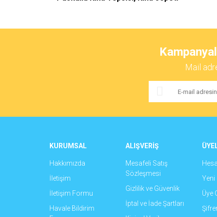
Bu ürünün fiyat bilgisi, resim, ürün açıklamalarında ve 
Görüş ve önerileriniz için teşekkür ederiz.
Kampanyalar
Ürün resmi kalitesiz, bozuk veya görüntülenemiyor.
Mail adr
Ürün açıklamasında eksik bilgiler bulunuyor.
Ürün bilgilerinde hatalar bulunuyor.
Ürün fiyatı diğer sitelerden daha pahalı.
Bu ürüne benzer farklı alternatifler olmalı.
KURUMSAL
ALIŞVERİŞ
ÜYEL
Hakkımızda
Mesafeli Satış
Hes
Sözleşmesi
İletişim
Yeni 
Gizlilik ve Güvenlik
İletişim Formu
Üye G
İptal ve İade Şartları
Havale Bildirim
Şifr