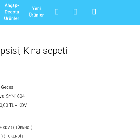
Ahşap-
Yeni
Decota
Ürünler
Ürünler
psisi, Kına sepeti
 Gecesi
_ys_SYN1604
0,00 TL + KDV
+ KDV ) ( TÜKENDİ )
 ) ( TÜKENDİ )