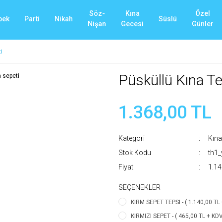
Söz-
Kına
Özel
bek
Parti
Nikah
Süslü
Nişan
Gecesi
Günler
i
Püsküllü Kına Te
1.368,00 TL
Kategori
Kına
Stok Kodu
th1
Fiyat
1.14
SEÇENEKLER
KIRM SEPET TEPSI - ( 1.140,00 TL 
KIRMIZI SEPET - ( 465,00 TL + KDV