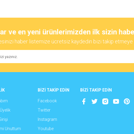
diğer konularda yetersiz gördüğünüz noktaları öneri formunu kullanarak tarafımıza
Bu ürüne ilk yorumu siz yapın!
 ve en yeni ürünlerimizden ilk sizin habe
esinizi haber listemize ücretsiz kaydedin bizi takip etmeye 
Yorum Yaz
İK
BİZİ TAKİP EDİN
BİZİ TAKİP EDİN
abım
Facebook
Gönder
Üyelik
Twitter
irişi
Instagram
emi Unuttum
Youtube