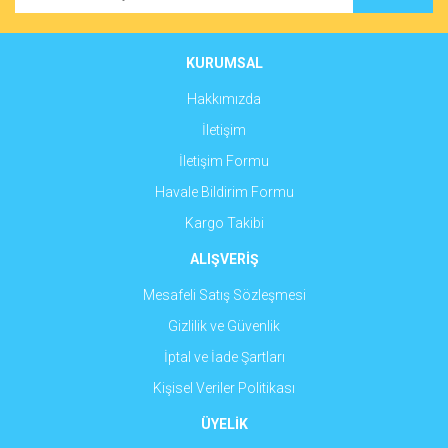
Ürün bilgilerinde hatalar bulunuyor.
Ürün fiyatı diğer sitelerden daha pahalı.
Bu ürüne benzer farklı alternatifler olmalı.
KURUMSAL
Hakkımızda
İletişim
İletişim Formu
Gönder
Havale Bildirim Formu
Kargo Takibi
ALIŞVERİŞ
Mesafeli Satış Sözleşmesi
Gizlilik ve Güvenlik
İptal ve İade Şartları
Kişisel Veriler Politikası
ÜYELİK