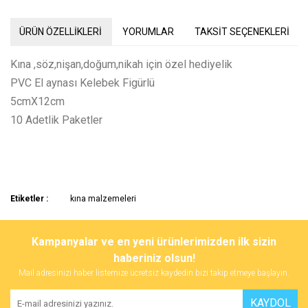
ÜRÜN ÖZELLİKLERİ
YORUMLAR
TAKSİT SEÇENEKLERİ
Kına ,söz,nişan,doğum,nikah için özel hediyelik
PVC El aynası Kelebek Figürlü
5cmX12cm
10 Adetlik Paketler
Bu ürünün fiyat bilgisi, resim, ürün açıklamalarında ve diğer
Etiketler :
kına malzemeleri
konularda yetersiz gördüğünüz noktaları öneri formunu kullanarak
Bu ürüne ilk yorumu siz yapın!
tarafımıza iletebilirsiniz.
Görüş ve önerileriniz için teşekkür ederiz.
Kampanyalar ve en yeni ürünlerimizden ilk sizin
haberiniz olsun!
Yorum Yaz
Ürün resmi kalitesiz, bozuk veya görüntülenemiyor.
Mail adresinizi haber listemize ücretsiz kaydedin bizi takip etmeye başlayın.
Ürün açıklamasında eksik bilgiler bulunuyor.
KAYDOL