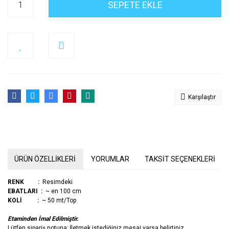
SEPETE EKLE
Karşılaştır
ÜRÜN ÖZELLİKLERİ
YORUMLAR
TAKSİT SEÇENEKLERİ
RENK :
Resimdeki
EBATLARI :
~ en 100 cm
KOLİ
:
~ 50 mt/Top
Etaminden İmal Edilmiştir.
Lütfen sipariş notuna; İletmek istediğiniz mesaj varsa belirtiniz.