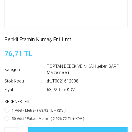
Renkli Etamin Kumaş Eni 1 mt
76,71 TL
TOPTAN BEBEK VE NİKAH Şekeri SARF
Kategori
Malzemeleri
Stok Kodu
th_T0021612008
Fiyat
63,92 TL + KDV
SEÇENEKLER
1 Adet - Metre - ( 63,92 TL + KDV )
50 Adet/ Paket - Metre - ( 2.926,72 TL + KDV )