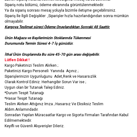
Sipariş notu bölümü, ödeme ekranında görüntülenmektedir.
Ya da sipariş sonrası mesaj yoluyla bizimle iletişme geçebilirsiniz.
Sipariş İle İlgili Değişikler ,Siparişler hızla hazırlandığından sonra mümkün
olmayabilir.
Kargoya Teslimat süreci Ödeme Onaylandıktan Sonraki 48 Saattir.
Ürün Mağaza ve Bayilerimizin Stoklarında Tükenmesi
Durumunda Termin Süresi 4-7 İş günüdür.
İthal Ürün Gruplarında Bu süre 45-70 gün arası değişebilir.
Lütfen Dikkat !
Kargo Paketinizi Teslim Alırken ;
Paketinizi Kargo Personeli Yanında Açınız ;
Siparişlerinizin Uygunluğunu Adet,Renk ve Hasarsızlık
Olarak Kontrol Ediniz. Herhangibir Sorun Var ise ;
Uygun olan bir Tutanak Talep Ediniz.
*Durum Tespit Tutanağı
*Hasar Tespit Tutanağı
Teslim Alırken Attığınız İmza ; Hasarsız Ve Eksiksiz Teslim
Aldım.Anlamındadır.
Sonradan Yapılan Müracaatlar Kargo ve Sigorta Firmaları Tarafından Kabul
Edilmemektedir.
Keyifli ve Güvenli Alışverişler Dileriz.