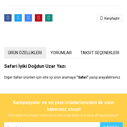
Karşılaştır
ÜRÜN ÖZELLİKLERİ
YORUMLAR
TAKSİT SEÇENEKLERİ
Safari İyiki Doğdun Uzar Yazı
Diğer Safari ürünleri için site içi ürün aramaya
"Safari"
yazıp arayabilirsiniz.
Bu ürünün fiyat bilgisi, resim, ürün açıklamalarında ve diğer
konularda yetersiz gördüğünüz noktaları öneri formunu kullanarak
Bu ürüne ilk yorumu siz yapın!
Kampanyalar ve en yeni ürünlerimizden ilk sizin
tarafımıza iletebilirsiniz.
Görüş ve önerileriniz için teşekkür ederiz.
haberiniz olsun!
Mail adresinizi haber listemize ücretsiz kaydedin bizi takip etmeye başlayın.
Yorum Yaz
Ürün resmi kalitesiz, bozuk veya görüntülenemiyor.