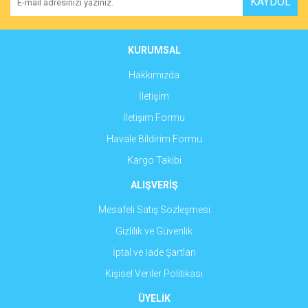
KAYDOL
Ürün açıklamasında eksik bilgiler bulunuyor.
Ürün bilgilerinde hatalar bulunuyor.
Ürün fiyatı diğer sitelerden daha pahalı.
KURUMSAL
Bu ürüne benzer farklı alternatifler olmalı.
Hakkımızda
İletişim
İletişim Formu
Havale Bildirim Formu
Gönder
Kargo Takibi
ALIŞVERİŞ
Mesafeli Satış Sözleşmesi
Gizlilik ve Güvenlik
İptal ve İade Şartları
Kişisel Veriler Politikası
ÜYELİK