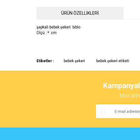
ÜRÜN ÖZELLİKLERİ
şapkalı bebek şekeri biblo
Ölçü : * cm
Bu ürünün fiyat bilgisi, resim, ürün açıklamalarında ve 
Etiketler :
bebek şekeri
bebek şekeri etiketi
Görüş ve önerileriniz için teşekkür ederiz.
Ürün resmi kalitesiz, bozuk veya görüntülenemiyor.
Kampanyalar
Ürün açıklamasında eksik bilgiler bulunuyor.
Mail adr
Ürün bilgilerinde hatalar bulunuyor.
Ürün fiyatı diğer sitelerden daha pahalı.
Bu ürüne benzer farklı alternatifler olmalı.