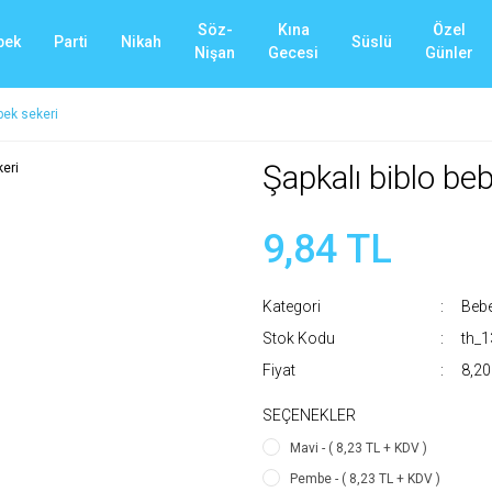
Söz-
Kına
Özel
bek
Parti
Nikah
Süslü
Nişan
Gecesi
Günler
bek sekeri
Şapkalı biblo be
9,84 TL
Kategori
Bebe
Stok Kodu
th_
Fiyat
8,20
SEÇENEKLER
Mavi - ( 8,23 TL + KDV )
Pembe - ( 8,23 TL + KDV )