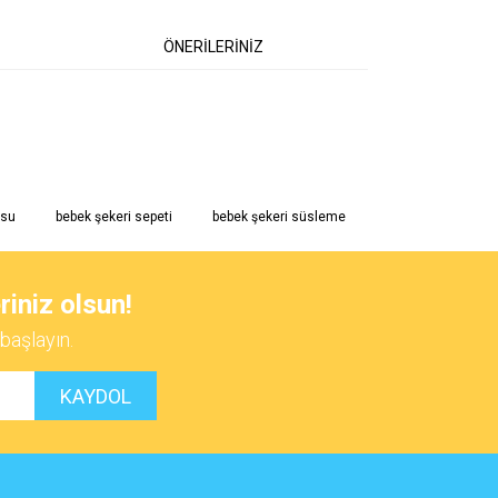
ÖNERİLERİNİZ
 iletebilirsiniz.
usu
bebek şekeri sepeti
bebek şekeri süsleme
riniz olsun!
başlayın.
KAYDOL