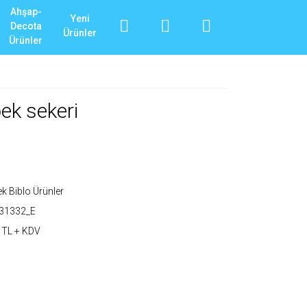
Ahşap-
Yeni
Decota
Ürünler
Ürünler
bek sekeri
k Biblo Ürünler
131332_E
 TL + KDV