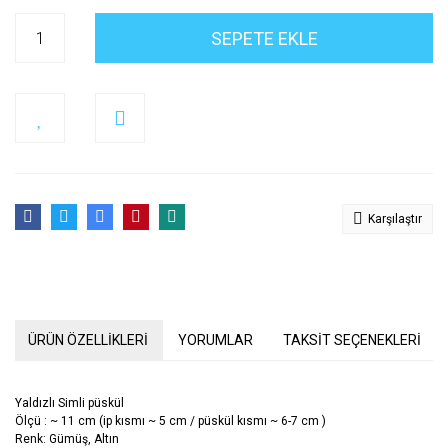
SEPETE EKLE
Karşılaştır
ÜRÜN ÖZELLİKLERİ
YORUMLAR
TAKSİT SEÇENEKLERİ
Yaldızlı Simli püskül
Ölçü : ~ 11 cm (ip kısmı ~ 5 cm / püskül kısmı ~ 6-7 cm )
Renk: Gümüş, Altın