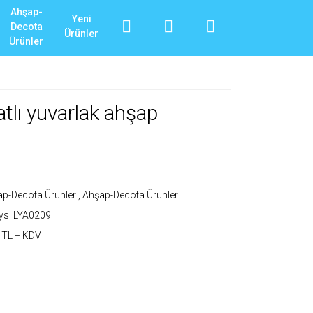
Ahşap-
Yeni
Decota
Ürünler
Ürünler
tlı yuvarlak ahşap
p-Decota Ürünler
,
Ahşap-Decota Ürünler
_ys_LYA0209
 TL + KDV