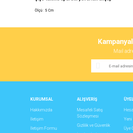
Ölçü : 5 Cm
Bu ürünün fiyat bilgisi, resim, ürün açıklamalarında ve 
Görüş ve önerileriniz için teşekkür ederiz.
Kampanyalar
Ürün resmi kalitesiz, bozuk veya görüntülenemiyor.
Mail adr
Ürün açıklamasında eksik bilgiler bulunuyor.
Ürün bilgilerinde hatalar bulunuyor.
Ürün fiyatı diğer sitelerden daha pahalı.
Bu ürüne benzer farklı alternatifler olmalı.
KURUMSAL
ALIŞVERİŞ
ÜYEL
Hakkımızda
Mesafeli Satış
Hes
Sözleşmesi
İletişim
Yeni 
Gizlilik ve Güvenlik
İletişim Formu
Üye G