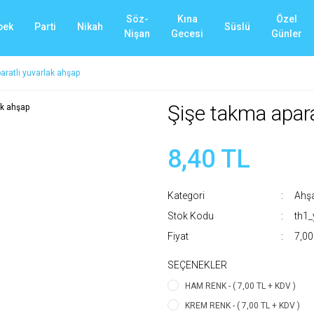
Söz-
Kına
Özel
bek
Parti
Nikah
Süslü
Nişan
Gecesi
Günler
aratlı yuvarlak ahşap
Şişe takma apara
8,40 TL
Kategori
Ahşa
Stok Kodu
th1
Fiyat
7,00
SEÇENEKLER
HAM RENK - ( 7,00 TL + KDV )
KREM RENK - ( 7,00 TL + KDV )