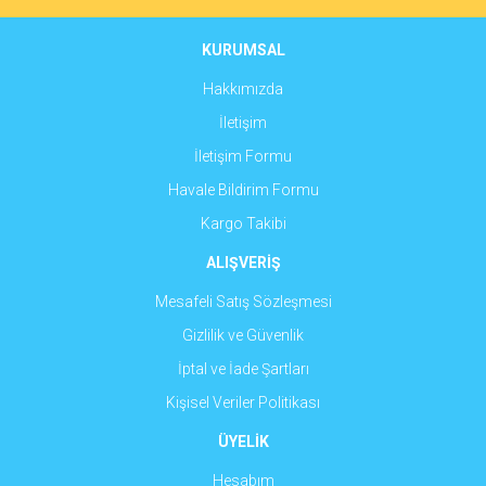
Ürün bilgilerinde hatalar bulunuyor.
Ürün fiyatı diğer sitelerden daha pahalı.
KURUMSAL
Bu ürüne benzer farklı alternatifler olmalı.
Hakkımızda
İletişim
İletişim Formu
Havale Bildirim Formu
Gönder
Kargo Takibi
ALIŞVERİŞ
Mesafeli Satış Sözleşmesi
Gizlilik ve Güvenlik
İptal ve İade Şartları
Kişisel Veriler Politikası
ÜYELİK
Hesabım