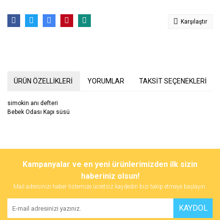
Karşılaştır
ÜRÜN ÖZELLİKLERİ
YORUMLAR
TAKSİT SEÇENEKLERİ
simokin anı defteri
Bebek Odası Kapı süsü
Bu ürünün fiyat bilgisi, resim, ürün açıklamalarında ve diğer
konularda yetersiz gördüğünüz noktaları öneri formunu kullanarak
Bu ürüne ilk yorumu siz yapın!
Kampanyalar ve en yeni ürünlerimizden ilk sizin
tarafımıza iletebilirsiniz.
Görüş ve önerileriniz için teşekkür ederiz.
haberiniz olsun!
Mail adresinizi haber listemize ücretsiz kaydedin bizi takip etmeye başlayın.
Yorum Yaz
Ürün resmi kalitesiz, bozuk veya görüntülenemiyor.
KAYDOL
Ürün açıklamasında eksik bilgiler bulunuyor.