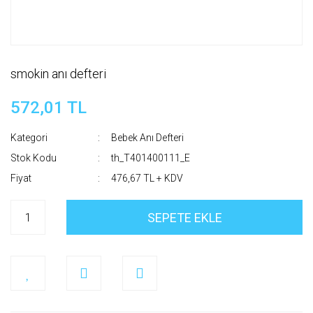
smokin anı defteri
572,01 TL
Kategori
Bebek Anı Defteri
Stok Kodu
th_T401400111_E
Fiyat
476,67 TL + KDV
SEPETE EKLE