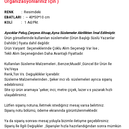
Organizasyonlarınız İçin )
RENK :
Resimdeki
EBATLARI :
~ 40*50*10 cm
KOLİ :
1 Ad/Pkt.
Ayıcıklar Peluş,Çerçeve Ahsap,Ayna Süslemeler Akrilikten İmal Edilmiştir.
Ürün görsellerinde kullanılan süslemeler (Ürün Başlığı Süslü Yazanlar
Dahildir.) fiyata dahil değildir.
Ürün Varyant Seçeneklerinde Çoklu Alım Seçeneği Var İse ;
Tekli Alım Seçeneğinden Daha Avantajlı Fiyattadır.
Kullanılan Süsleme Malzemeleri ; Benzer,Muadil ,Güncel Bir Ürün İle
Ve/Veya
Renk,Ton Vs. Değişiklikler İçerebilir.
Süsleme Malzemelerinden ; Şeker inci vb. süslemeleri ayrıca sipariş
edebilirsiniz.
Site içi ürün aramaya 'şeker, inci, metre çiçek, lazer v.s yazarak hızlı
ulaşabilirsiniz.
Lütfen sipariş notuna; İletmek istediğiniz mesaj varsa belirtiniz.
Sipariş notu bölümü, ödeme ekranında görüntülenmektedir.
Ya da sipariş sonrası mesaj yoluyla bizimle iletişme geçebilirsiniz.
Sipariş İle İlgili Değişikler ,Siparişler hızla hazırlandığından sonra mümkün