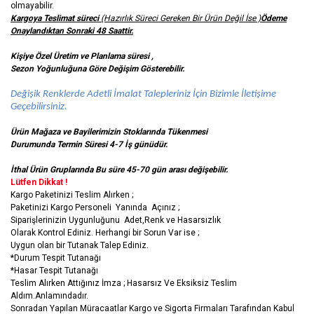
olmayabilir.
Kargoya Teslimat süreci
(Hazırlık Süreci Gereken Bir Ürün Değil İse )
Ödeme
Onaylandıktan Sonraki 48 Saattir.
Kişiye Özel Üretim ve Planlama süresi ,
Sezon Yoğunluğuna Göre Değişim Gösterebilir.
Değişik Renklerde Adetli İmalat Talepleriniz İçin Bizimle İletişime
Geçebilirsiniz.
Ürün Mağaza ve Bayilerimizin Stoklarında Tükenmesi
Durumunda Termin Süresi 4-7 İş
günüdür.
İthal Ürün Gruplarında Bu süre 45-70 gün arası değişebilir.
Lütfen Dikkat !
Kargo Paketinizi Teslim Alırken ;
Paketinizi Kargo Personeli Yanında Açınız ;
Siparişlerinizin Uygunluğunu Adet,Renk ve Hasarsızlık
Olarak Kontrol Ediniz. Herhangi bir Sorun Var ise ;
Uygun olan bir Tutanak Talep Ediniz.
*Durum Tespit Tutanağı
*Hasar Tespit Tutanağı
Teslim Alırken Attığınız İmza ; Hasarsız Ve Eksiksiz Teslim
Aldım.Anlamındadır.
Sonradan Yapılan Müracaatlar Kargo ve Sigorta Firmaları Tarafından Kabul