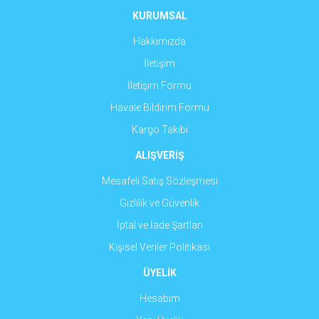
Ürün fiyatı diğer sitelerden daha pahalı.
KURUMSAL
Bu ürüne benzer farklı alternatifler olmalı.
Hakkımızda
İletişim
İletişim Formu
Havale Bildirim Formu
Gönder
Kargo Takibi
ALIŞVERİŞ
Mesafeli Satış Sözleşmesi
Gizlilik ve Güvenlik
İptal ve İade Şartları
Kişisel Veriler Politikası
ÜYELİK
Hesabım