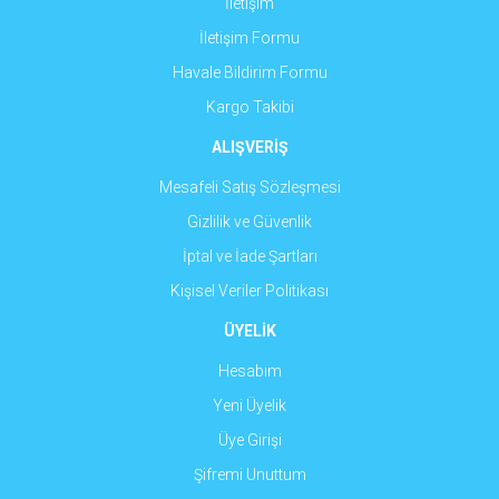
İletişim
İletişim Formu
Havale Bildirim Formu
Gönder
Kargo Takibi
ALIŞVERİŞ
Mesafeli Satış Sözleşmesi
Gizlilik ve Güvenlik
İptal ve İade Şartları
Kişisel Veriler Politikası
ÜYELİK
Hesabım
Yeni Üyelik
Üye Girişi
Şifremi Unuttum