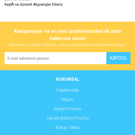
Keyifli ve Güvenli Alışverişler Dileriz.
Bu ürünün fiyat bilgisi, resim, ürün açıklamalarında ve diğer
konularda yetersiz gördüğünüz noktaları öneri formunu kullanarak
Bu ürüne ilk yorumu siz yapın!
Kampanyalar ve en yeni ürünlerimizden ilk sizin
tarafımıza iletebilirsiniz.
Görüş ve önerileriniz için teşekkür ederiz.
haberiniz olsun!
Mail adresinizi haber listemize ücretsiz kaydedin bizi takip etmeye başlayın.
Yorum Yaz
Ürün resmi kalitesiz, bozuk veya görüntülenemiyor.
KAYDOL
Ürün açıklamasında eksik bilgiler bulunuyor.
Ürün bilgilerinde hatalar bulunuyor.
Ürün fiyatı diğer sitelerden daha pahalı.
KURUMSAL
Bu ürüne benzer farklı alternatifler olmalı.
Hakkımızda
İletişim
İletişim Formu
Havale Bildirim Formu
Gönder
Kargo Takibi