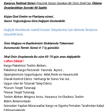
Kargoya Teslimat Süreci
(Hazırlık Süreci Gereken Bir Ürün Değil İse )
Ödeme
Onaylandıktan Sonraki 48 Saattir.
Kişiye Özel Üretim ve Planlama süresi ,
Sezon Yoğunluğuna Göre Değişim Gösterebilir.
Değişik Renklerde Adetli İmalat Talepleriniz İçin Bizimle İletişime
Geçebilirsiniz.
Ürün Mağaza ve Bayilerimizin Stoklarında Tükenmesi
Durumunda Termin Süresi 4-7 İş
günüdür.
İthal Ürün Gruplarında Bu süre 45-70 gün arası değişebilir.
Lütfen Dikkat !
Kargo Paketinizi Teslim Alırken ;
Paketinizi Kargo Personeli Yanında Açınız ;
Siparişlerinizin Uygunluğunu Adet,Renk ve Hasarsızlık
Olarak Kontrol Ediniz. Herhangi bir Sorun Var ise ;
Uygun olan bir Tutanak Talep Ediniz.
*Durum Tespit Tutanağı
*Hasar Tespit Tutanağı
Teslim Alırken Attığınız İmza ; Hasarsız Ve Eksiksiz Teslim
Aldım.Anlamındadır.
Sonradan Yapılan Müracaatlar Kargo ve Sigorta Firmaları Tarafından Kabul
Edilmemektedir.