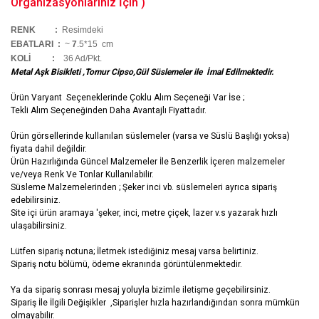
Organizasyonlarınız İçin )
RENK :
Resimdeki
EBATLARI :
~
7
.5*15 cm
KOLİ
:
36 Ad/Pkt.
Metal Aşk Bisikleti ,Tomur Cipso,Gül Süslemeler ile İmal Edilmektedir.
Ürün Varyant Seçeneklerinde Çoklu Alım Seçeneği Var İse ;
Tekli Alım Seçeneğinden Daha Avantajlı Fiyattadır.
Ürün görsellerinde kullanılan süslemeler (varsa ve Süslü Başlığı yoksa)
fiyata dahil değildir.
Ürün Hazırlığında Güncel Malzemeler İle Benzerlik İçeren malzemeler
ve/veya Renk Ve Tonlar Kullanılabilir.
Süsleme Malzemelerinden ; Şeker inci vb. süslemeleri ayrıca sipariş
edebilirsiniz.
Site içi ürün aramaya 'şeker, inci, metre çiçek, lazer v.s yazarak hızlı
ulaşabilirsiniz.
Lütfen sipariş notuna; İletmek istediğiniz mesaj varsa belirtiniz.
Sipariş notu bölümü, ödeme ekranında görüntülenmektedir.
Ya da sipariş sonrası mesaj yoluyla bizimle iletişme geçebilirsiniz.
Sipariş İle İlgili Değişikler ,Siparişler hızla hazırlandığından sonra mümkün
olmayabilir.