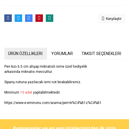
Karşılaştır
ÜRÜN ÖZELLİKLERİ
YORUMLAR
TAKSİT SEÇENEKLERİ
Peri kızı 6.5 cm ahşap mıknatıslı isme özel hediyelik
arkasında mıknatıs mevcuttur.
Sipariş notuna yazılacak ismi not bırakabilirsiniz.
Minimum
10 adet
yapılabilmektedir.
https://www.e-eminonu.com/arama/peri+k%C4%B1z%C4%B1
Bu ürünün fiyat bilgisi, resim, ürün açıklamalarında ve diğer
konularda yetersiz gördüğünüz noktaları öneri formunu kullanarak
Bu ürüne ilk yorumu siz yapın!
Kampanyalar ve en yeni ürünlerimizden ilk sizin
tarafımıza iletebilirsiniz.