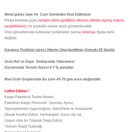
Metal güneş tepe Ve Cam Gövdeden İmal Edilmiştir.
Pleksi kelebek,çiçek (
rengini adres girdiğiniz ekranın altında sipariş notuna
yazabilirsiniz.)
ve püsküllü olarak süslü gönderilecektir.
Ürün görsellerinde kullanılan süslemeler (varsa)
kolonya
fiyata dahil
değildir.
Kargoya Teslimat süreci Ödeme Onaylandıktan Sonraki 48 Saattir.
Ürün Raf ve Depo Stoklarında Tükenmesi
Durumunda Termin Süresi 4-7 İş günüdür.
İthal Ürün Gruplarında Bu süre 45-70 gün arası değişebilir.
Lütfen Dikkat !
Kargo Paketinizi Teslim Alırken ;
Paketinizi Kargo Personeli Yanında Açınız ;
Siparişlerinizin Uygunluğunu Adet,Renk ve Hasarsızlık
Olarak Kontrol Ediniz. Herhangibir Sorun Var ise ;
Uygun olan bir Tutanak Talep Ediniz.
*Durum Tespit Tutanağı