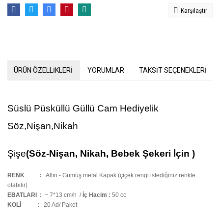
Karşılaştır
ÜRÜN ÖZELLİKLERİ
YORUMLAR
TAKSİT SEÇENEKLERİ
Süslü Püsküllü Güllü Cam Hediyelik
Söz,Nişan,Nikah
Şişe
(Söz-Nişan, Nikah,
Bebek Şekeri İçin )
RENK :
Altın - Gümüş metal Kapak (çiçek rengi istediğiniz renkte
olabilir)
EBATLARI :
~ 7*13 cm/h /
İç Hacim :
50 cc
KOLİ
:
20 Ad/ Paket