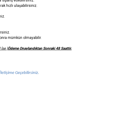
sipariş edebilirsiniz.
ak hızlı ulaşabilirsiniz.
niz.
rsiniz.
n sonra mümkün olmayabilir.
 İse )
Ödeme Onaylandıktan Sonraki 48 Saattir.
letişime Geçebilirsiniz.