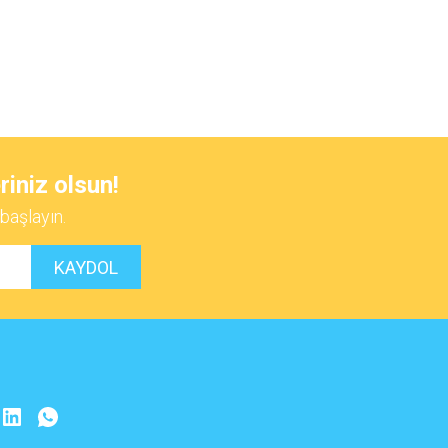
 iletebilirsiniz.
riniz olsun!
başlayın.
KAYDOL