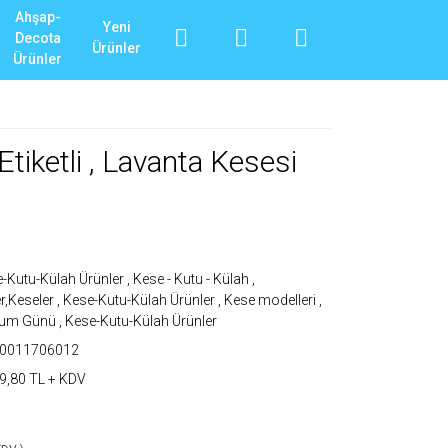
Ahşap-
Yeni
Decota
Ürünler
Ürünler
Etiketli , Lavanta Kesesi
-Kutu-Külah Ürünler
,
Kese - Kutu - Külah
,
er,Keseler
,
Kese-Kutu-Külah Ürünler
,
Kese modelleri
,
um Günü
,
Kese-Kutu-Külah Ürünler
T0011706012
9,80 TL + KDV