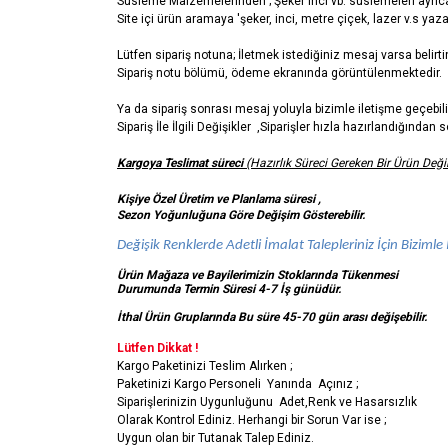
Süsleme Malzemelerinden ; Şeker inci vb. süslemeleri ayrıca 
Site içi ürün aramaya 'şeker, inci, metre çiçek, lazer v.s yazar
Lütfen sipariş notuna; İletmek istediğiniz mesaj varsa belirti
Sipariş notu bölümü, ödeme ekranında görüntülenmektedir.
Ya da sipariş sonrası mesaj yoluyla bizimle iletişme geçebili
Sipariş İle İlgili Değişikler ,Siparişler hızla hazırlandığında
Kargoya Teslimat süreci
(Hazırlık Süreci Gereken Bir Ürün Değil
Kişiye Özel Üretim ve Planlama süresi ,
Sezon Yoğunluğuna Göre Değişim Gösterebilir.
Değişik Renklerde Adetli İmalat Talepleriniz İçin Bizimle İ
Ürün Mağaza ve Bayilerimizin Stoklarında Tükenmesi
Durumunda Termin Süresi 4-7 İş
günüdür.
İthal Ürün Gruplarında Bu süre 45-70 gün arası değişebilir.
Lütfen Dikkat !
Kargo Paketinizi Teslim Alırken ;
Paketinizi Kargo Personeli Yanında Açınız ;
Siparişlerinizin Uygunluğunu Adet,Renk ve Hasarsızlık
Olarak Kontrol Ediniz. Herhangi bir Sorun Var ise ;
Uygun olan bir Tutanak Talep Ediniz.