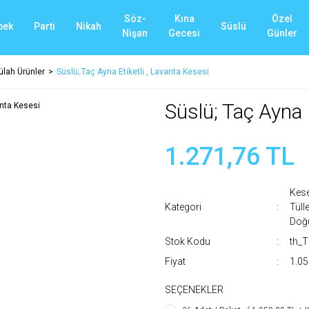
Söz-
Kına
Özel
bek
Parti
Nikah
Süslü
Nişan
Gecesi
Günler
ülah Ürünler
Süslü; Taç Ayna Etiketli , Lavanta Kesesi
Süslü; Taç Ayna 
1.271,76 TL
Kese
Kategori
Tüll
Doğ
Stok Kodu
th_
Fiyat
1.05
SEÇENEKLER