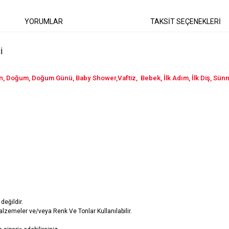
YORUMLAR
TAKSİT SEÇENEKLERİ
i
ün, Doğum, Doğum Günü, Baby Shower,Vaftiz, Bebek, İlk Adım, İlk Diş, Sün
değildir.
lzemeler ve/veya Renk Ve Tonlar Kullanılabilir.