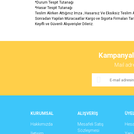
*Durum Tespit Tutanağı
*Hasar Tespit Tutanağı
Teslim Alırken Attığınız İmza ; Hasarsız Ve Eksiksiz Teslim
Sonradan Yapılan Müracaatlar Kargo ve Sigorta Firmaları Ta
Keyifli ve Güvenli Alışverişler Dileriz.
Bu ürünün fiyat bilgisi, resim, ürün açıklamalarında ve 
Görüş ve önerileriniz için teşekkür ederiz.
Kampanyalar
Ürün resmi kalitesiz, bozuk veya görüntülenemiyor.
Mail adr
Ürün açıklamasında eksik bilgiler bulunuyor.
Ürün bilgilerinde hatalar bulunuyor.
Ürün fiyatı diğer sitelerden daha pahalı.
Bu ürüne benzer farklı alternatifler olmalı.
KURUMSAL
ALIŞVERİŞ
ÜYEL
Hakkımızda
Mesafeli Satış
Hes
Sözleşmesi
İletişim
Yeni 