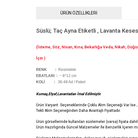
ÜRÜN ÖZELLİKLERİ
Süslü; Taç Ayna Etiketli , Lavanta Keses
(İsteme, Söz, Nisan, Kına, Bekarlığa Veda, Nikah, Düğ
İçin )
RENK :
Resimdeki
EBATLARI :
~ 8*12 cm
KOLİ
:
36-48 Ad / Paket
Kumaş,Elyaf,Lavantadan İmal Edilmiştir.
Ürün Varyant Seçeneklerinde Çoklu Alım Seçeneği Var İse ;
Tekli Alım Seçeneğinden Daha Avantajlı Fiyattadır.
Ürün görsellerinde kullanılan süslemeler (varsa) fiyata dahil 
Ürün Hazırlıgında Güncel Malzemeler İle Benzerlik İçeren ma