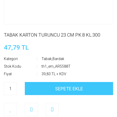
TABAK KARTON TURUNCU 23 CM PK:8 KL:300
47,79 TL
Kategori
Tabak,Bardak
Stok Kodu
th1_em_AR5588T
Fiyat
39,83 TL + KDV
SEPETE EKLE