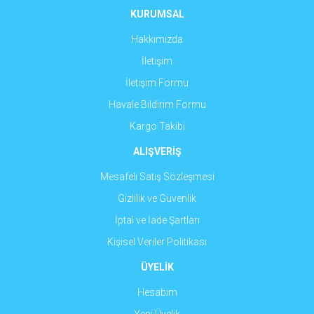
Ürün fiyatı diğer sitelerden daha pahalı.
KURUMSAL
Bu ürüne benzer farklı alternatifler olmalı.
Hakkımızda
İletişim
İletişim Formu
Havale Bildirim Formu
Gönder
Kargo Takibi
ALIŞVERİŞ
Mesafeli Satış Sözleşmesi
Gizlilik ve Güvenlik
İptal ve İade Şartları
Kişisel Veriler Politikası
ÜYELİK
Hesabım