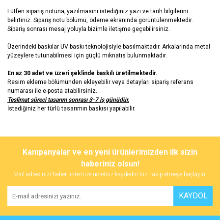
Lütfen sipariş notuna; yazılmasını istediğiniz yazı ve tarih bilgilerini
belirtiniz. Sipariş notu bölümü, ödeme ekranında görüntülenmektedir.
Sipariş sonrası mesaj yoluyla bizimle iletişme geçebilirsiniz.
Üzerindeki baskılar UV baskı teknolojisiyle basılmaktadır. Arkalarında metal
yüzeylere tutunabilmesi için güçlü mıknatıs bulunmaktadır.
En az 30 adet ve üzeri şeklinde baskılı üretilmektedir.
Resim ekleme bölümünden ekleyebilir veya detayları sipariş referans
numarası ile e-posta atabilirsiniz.
Teslimat süreci tasarım sonrası 3-7 iş günüdür.
İstediğiniz her türlü tasarımın baskısı yapılabilir.
Bu ürünün fiyat bilgisi, resim, ürün açıklamalarında ve diğer
konularda yetersiz gördüğünüz noktaları öneri formunu kullanarak
Bu ürüne ilk yorumu siz yapın!
Kampanyalar ve en yeni ürünlerimizden ilk sizin
tarafımıza iletebilirsiniz.
Görüş ve önerileriniz için teşekkür ederiz.
haberiniz olsun!
Mail adresinizi haber listemize ücretsiz kaydedin bizi takip etmeye başlayın.
Yorum Yaz
Ürün resmi kalitesiz, bozuk veya görüntülenemiyor.
KAYDOL
Ürün açıklamasında eksik bilgiler bulunuyor.
Ürün bilgilerinde hatalar bulunuyor.