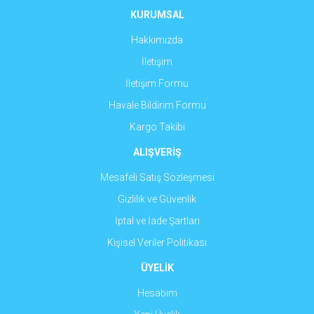
Ürün fiyatı diğer sitelerden daha pahalı.
KURUMSAL
Bu ürüne benzer farklı alternatifler olmalı.
Hakkımızda
İletişim
İletişim Formu
Havale Bildirim Formu
Gönder
Kargo Takibi
ALIŞVERİŞ
Mesafeli Satış Sözleşmesi
Gizlilik ve Güvenlik
İptal ve İade Şartları
Kişisel Veriler Politikası
ÜYELİK
Hesabım