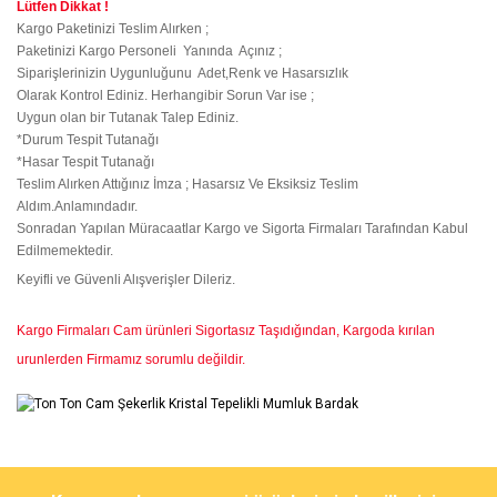
Lütfen Dikkat !
Kargo Paketinizi Teslim Alırken ;
Paketinizi Kargo Personeli Yanında Açınız ;
Siparişlerinizin Uygunluğunu Adet,Renk ve Hasarsızlık
Olarak Kontrol Ediniz. Herhangibir Sorun Var ise ;
Uygun olan bir Tutanak Talep Ediniz.
*Durum Tespit Tutanağı
*Hasar Tespit Tutanağı
Teslim Alırken Attığınız İmza ; Hasarsız Ve Eksiksiz Teslim
Aldım.Anlamındadır.
Sonradan Yapılan Müracaatlar Kargo ve Sigorta Firmaları Tarafından Kabul
Edilmemektedir.
Keyifli ve Güvenli Alışverişler Dileriz.
Kargo Firmaları Cam ürünleri Sigortasız Taşıdığından, Kargoda kırılan
urunlerden Firmamız sorumlu değildir.
Bu ürünün fiyat bilgisi, resim, ürün açıklamalarında ve diğer
konularda yetersiz gördüğünüz noktaları öneri formunu kullanarak
Bu ürüne ilk yorumu siz yapın!