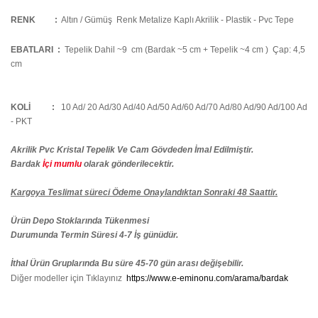
RENK :
Altın / Gümüş Renk Metalize Kaplı Akrilik - Plastik - Pvc Tepe
EBATLARI :
Tepelik Dahil ~9 cm (Bardak ~5 cm + Tepelik ~4 cm ) Çap: 4,5
cm
KOLİ
:
10 Ad/ 20 Ad/30 Ad/40 Ad/50 Ad/60 Ad/70 Ad/80 Ad/90 Ad/100 Ad
- PKT
Akrilik Pvc Kristal Tepelik Ve Cam Gövdeden İmal Edilmiştir.
Bardak
İçi mumlu
olarak gönderilecektir.
Kargoya Teslimat süreci Ödeme Onaylandıktan Sonraki 48 Saattir.
Ürün Depo Stoklarında Tükenmesi
Durumunda Termin Süresi 4-7 İş günüdür.
İthal Ürün Gruplarında Bu süre 45-70 gün arası değişebilir.
Diğer modeller için Tıklayınız
https://www.e-eminonu.com/arama/bardak