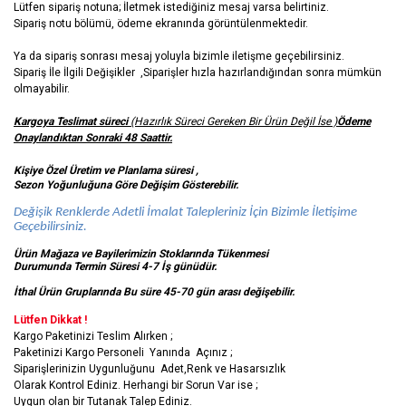
Lütfen sipariş notuna; İletmek istediğiniz mesaj varsa belirtiniz.
Sipariş notu bölümü, ödeme ekranında görüntülenmektedir.
Ya da sipariş sonrası mesaj yoluyla bizimle iletişme geçebilirsiniz.
Sipariş İle İlgili Değişikler ,Siparişler hızla hazırlandığından sonra mümkün
olmayabilir.
Kargoya Teslimat süreci
(Hazırlık Süreci Gereken Bir Ürün Değil İse )
Ödeme
Onaylandıktan Sonraki 48 Saattir.
Kişiye Özel Üretim ve Planlama süresi ,
Sezon Yoğunluğuna Göre Değişim Gösterebilir.
Değişik Renklerde Adetli İmalat Talepleriniz İçin Bizimle İletişime
Geçebilirsiniz.
Ürün Mağaza ve Bayilerimizin Stoklarında Tükenmesi
Durumunda Termin Süresi 4-7 İş
günüdür.
İthal Ürün Gruplarında Bu süre 45-70 gün arası değişebilir.
Lütfen Dikkat !
Kargo Paketinizi Teslim Alırken ;
Paketinizi Kargo Personeli Yanında Açınız ;
Siparişlerinizin Uygunluğunu Adet,Renk ve Hasarsızlık
Olarak Kontrol Ediniz. Herhangi bir Sorun Var ise ;
Uygun olan bir Tutanak Talep Ediniz.