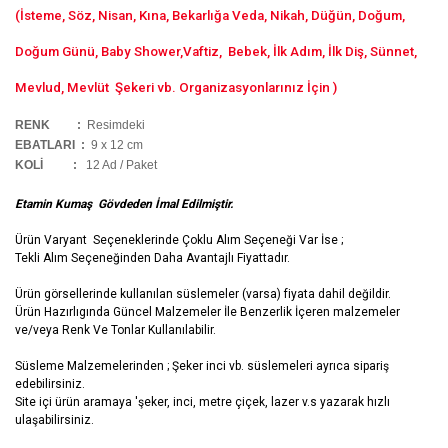
(İsteme, Söz, Nisan, Kına, Bekarlığa Veda, Nikah, Düğün, Doğum,
Doğum Günü, Baby Shower,Vaftiz, Bebek, İlk Adım, İlk Diş, Sünnet,
Mevlud, Mevlüt Şekeri vb. Organizasyonlarınız İçin )
RENK :
Resimdeki
EBATLARI :
9 x 12 cm
KOLİ
:
12 Ad / Paket
Etamin Kumaş Gövdeden İmal Edilmiştir.
Ürün Varyant Seçeneklerinde Çoklu Alım Seçeneği Var İse ;
Tekli Alım Seçeneğinden Daha Avantajlı Fiyattadır.
Ürün görsellerinde kullanılan süslemeler (varsa) fiyata dahil değildir.
Ürün Hazırlıgında Güncel Malzemeler İle Benzerlik İçeren malzemeler
ve/veya Renk Ve Tonlar Kullanılabilir.
Süsleme Malzemelerinden ; Şeker inci vb. süslemeleri ayrıca sipariş
edebilirsiniz.
Site içi ürün aramaya 'şeker, inci, metre çiçek, lazer v.s yazarak hızlı
ulaşabilirsiniz.