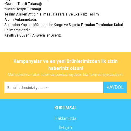
*Durum Tespit Tutanağı
*Hasar Tespit Tutanağı
Teslim Alırken Attığınız İmza ; Hasarsız Ve Eksiksiz Teslim
Aldım.Anlamındadır.
Sonradan Yapılan Müracaatlar Kargo ve Sigorta Firmaları Tarafından Kabul
Edilmemektedir.
Keyifli ve Güvenli Alışverişler Dileriz.
Bu ürünün fiyat bilgisi, resim, ürün açıklamalarında ve diğer
konularda yetersiz gördüğünüz noktaları öneri formunu kullanarak
Bu ürüne ilk yorumu siz yapın!
Kampanyalar ve en yeni ürünlerimizden ilk sizin
tarafımıza iletebilirsiniz.
Görüş ve önerileriniz için teşekkür ederiz.
haberiniz olsun!
Mail adresinizi haber listemize ücretsiz kaydedin bizi takip etmeye başlayın.
Yorum Yaz
Ürün resmi kalitesiz, bozuk veya görüntülenemiyor.
KAYDOL
Ürün açıklamasında eksik bilgiler bulunuyor.
Ürün bilgilerinde hatalar bulunuyor.
Ürün fiyatı diğer sitelerden daha pahalı.
KURUMSAL
Bu ürüne benzer farklı alternatifler olmalı.
Hakkımızda
İletişim