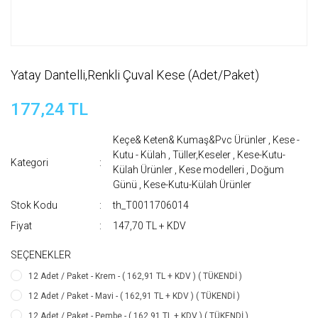
Yatay Dantelli,Renkli Çuval Kese (Adet/Paket)
177,24 TL
Keçe& Keten& Kumaş&Pvc Ürünler
,
Kese -
Kutu - Külah
,
Tüller,Keseler
,
Kese-Kutu-
Kategori
Külah Ürünler
,
Kese modelleri
,
Doğum
Günü
,
Kese-Kutu-Külah Ürünler
Stok Kodu
th_T0011706014
Fiyat
147,70 TL + KDV
SEÇENEKLER
12 Adet / Paket - Krem - ( 162,91 TL + KDV ) ( TÜKENDİ )
12 Adet / Paket - Mavi - ( 162,91 TL + KDV ) ( TÜKENDİ )
12 Adet / Paket - Pembe - ( 162,91 TL + KDV ) ( TÜKENDİ )