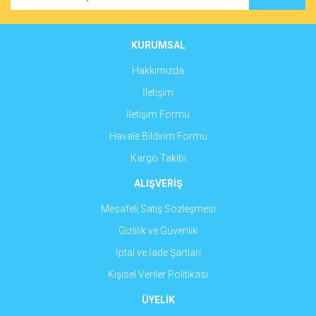
Ürün açıklamasında eksik bilgiler bulunuyor.
Ürün bilgilerinde hatalar bulunuyor.
Ürün fiyatı diğer sitelerden daha pahalı.
KURUMSAL
Bu ürüne benzer farklı alternatifler olmalı.
Hakkımızda
İletişim
İletişim Formu
Havale Bildirim Formu
Gönder
Kargo Takibi
ALIŞVERİŞ
Mesafeli Satış Sözleşmesi
Gizlilik ve Güvenlik
İptal ve İade Şartları
Kişisel Veriler Politikası
ÜYELİK