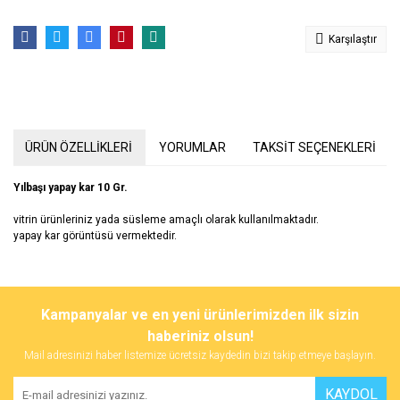
Karşılaştır
ÜRÜN ÖZELLİKLERİ
YORUMLAR
TAKSİT SEÇENEKLERİ
Yılbaşı yapay kar 10 Gr.
vitrin ürünleriniz yada süsleme amaçlı olarak kullanılmaktadır.
yapay kar görüntüsü vermektedir.
Bu ürünün fiyat bilgisi, resim, ürün açıklamalarında ve diğer
konularda yetersiz gördüğünüz noktaları öneri formunu kullanarak
Bu ürüne ilk yorumu siz yapın!
Kampanyalar ve en yeni ürünlerimizden ilk sizin
tarafımıza iletebilirsiniz.
Görüş ve önerileriniz için teşekkür ederiz.
haberiniz olsun!
Mail adresinizi haber listemize ücretsiz kaydedin bizi takip etmeye başlayın.
Yorum Yaz
Ürün resmi kalitesiz, bozuk veya görüntülenemiyor.
KAYDOL