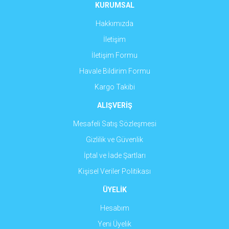
Ürün fiyatı diğer sitelerden daha pahalı.
KURUMSAL
Bu ürüne benzer farklı alternatifler olmalı.
Hakkımızda
İletişim
İletişim Formu
Havale Bildirim Formu
Gönder
Kargo Takibi
ALIŞVERİŞ
Mesafeli Satış Sözleşmesi
Gizlilik ve Güvenlik
İptal ve İade Şartları
Kişisel Veriler Politikası
ÜYELİK
Hesabım
Yeni Üyelik