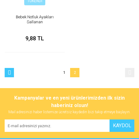
TÜKENDİ
Bebek Notluk Ayakları
Sallanan
9,88 TL
1
2
Kampanyalar ve en yeni ürünlerimizden ilk sizin
haberiniz olsun!
Mail adresinizi haber listemize ücretsiz kaydedin bizi takip etmeye başlayın.
KAYDOL