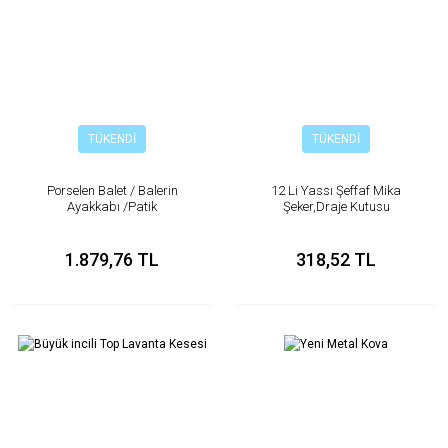
TÜKENDİ
TÜKENDİ
Porselen Balet / Balerin
12 Li Yassı Şeffaf Mika
Ayakkabı /Patik
Şeker,Draje Kutusu
1.879,76 TL
318,52 TL