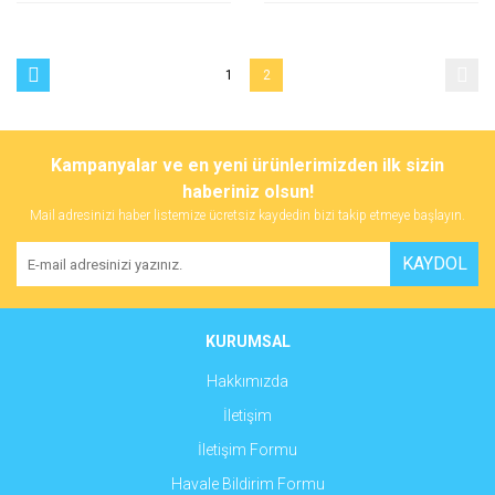
1
2
Kampanyalar ve en yeni ürünlerimizden ilk sizin
haberiniz olsun!
Mail adresinizi haber listemize ücretsiz kaydedin bizi takip etmeye başlayın.
KAYDOL
KURUMSAL
Hakkımızda
İletişim
İletişim Formu
Havale Bildirim Formu