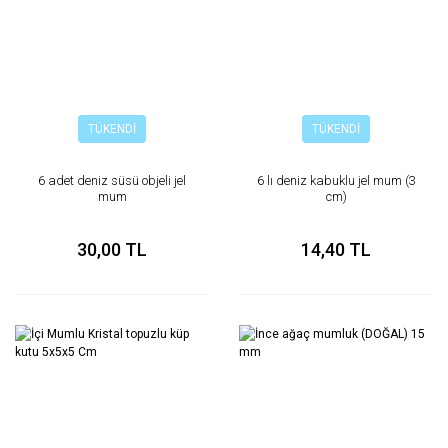
TÜKENDİ
TÜKENDİ
6 adet deniz süsü objeli jel
6 lı deniz kabuklu jel mum (3
mum
cm)
30,00 TL
14,40 TL