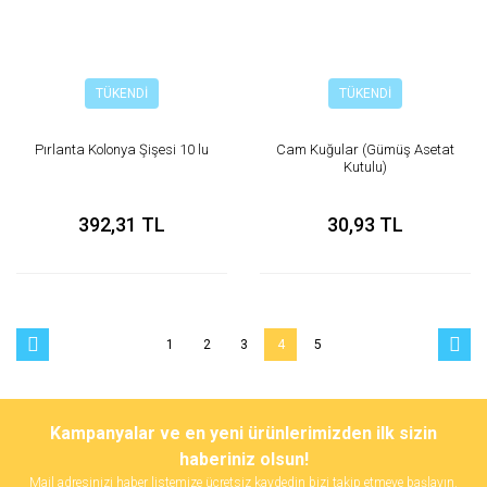
TÜKENDİ
TÜKENDİ
Pırlanta Kolonya Şişesi 10 lu
Cam Kuğular (Gümüş Asetat
Kutulu)
392,31 TL
30,93 TL
1
2
3
4
5
Kampanyalar ve en yeni ürünlerimizden ilk sizin
haberiniz olsun!
Mail adresinizi haber listemize ücretsiz kaydedin bizi takip etmeye başlayın.