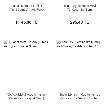
Süslü , Metal Lokumluk
100 lü Büzgülü Yasin,Mevlüt
(Altın&Gümüş) 1 Ad./Paket
Tül Kese 13x18 cm
1.146,06 TL
295,48 TL
100 Adet Metal Köşelik (Kuran-ı
Süslü 12x16 cm Kadife Kumaş
Kerim,Yasin ,Kapak Süsü)
Kaplı Yasin / Tesbihli / Kutulu
10 lu