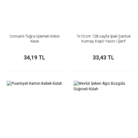
Osmanlı Tuğra İşlemeli Koton
7x10 cm 128 sayfa İpek Şantuk
Kese
Kumaş Kaplı Yasin i Şerif
34,19 TL
33,43 TL