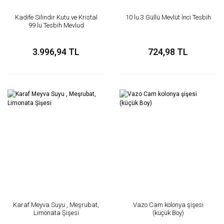
Kadife Silindir Kutu ve Kristal
10 lu 3 Güllü Mevlüt İnci Tesbih
99 lu Tesbih Mevlud
Hediyelikleri
3.996,94 TL
724,98 TL
Karaf Meyva Suyu , Meşrubat,
Vazo Cam kolonya şişesi
Limonata Şişesi
(küçük Boy)