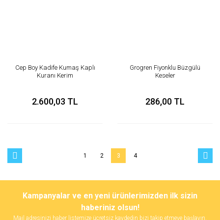
Cep Boy Kadife Kumaş Kaplı
Grogren Fiyonklu Büzgülü
Kuranı Kerim
Keseler
2.600,03 TL
286,00 TL
1
2
3
4
Kampanyalar ve en yeni ürünlerimizden ilk sizin
haberiniz olsun!
Mail adresinizi haber listemize ücretsiz kaydedin bizi takip etmeye başlayın.