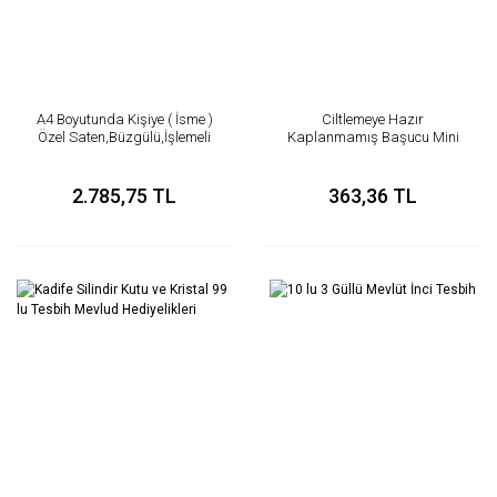
A4 Boyutunda Kişiye ( İsme )
Ciltlemeye Hazır
Özel Saten,Büzgülü,İşlemeli
Kaplanmamış Başucu Mini
Kese
Kuran-ı Kerim Kitap
2.785,75 TL
363,36 TL