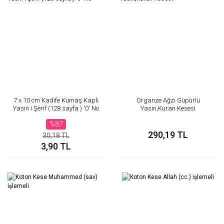
7 x 10 cm Kadife Kumaş Kaplı
Organze Ağzı Güpürlü
Yasin i Şerif (128 sayfa ) '0' No
Yasin,Kuran Kesesi
%87
290,19 TL
30,18 TL
3,90 TL