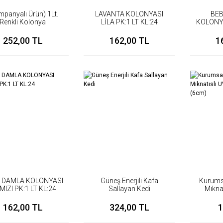
mpanyalı Ürün) 1Lt.
LAVANTA KOLONYASI
BE
Renkli Kolonya
LİLA PK:1 LT KL:24
KOLONYA
252,00 TL
162,00 TL
1
N DAMLA KOLONYASI
Güneş Enerjili Kafa
Kurums
MIZI PK:1 LT KL:24
Sallayan Kedi
Mıknat
Aç
162,00 TL
324,00 TL
1