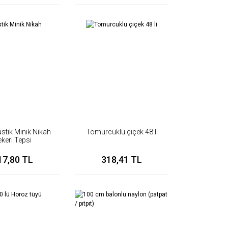
astik Minik Nikah
Tomurcuklu çiçek 48 li
ekeri Tepsi
17,80 TL
318,41 TL