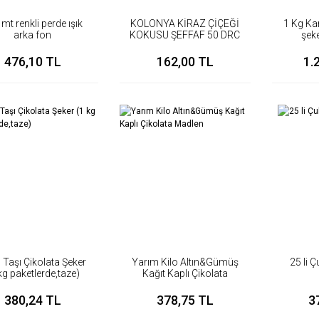
mt renkli perde ışık
KOLONYA KİRAZ ÇİÇEĞİ
1 Kg Ka
arka fon
KOKUSU ŞEFFAF 50 DRC
şeke
PK:1 LT
476,10 TL
162,00 TL
1.
l Taşı Çikolata Şeker
Yarım Kilo Altın&Gümüş
25 li 
kg paketlerde,taze)
Kağıt Kaplı Çikolata
Madlen
380,24 TL
378,75 TL
3