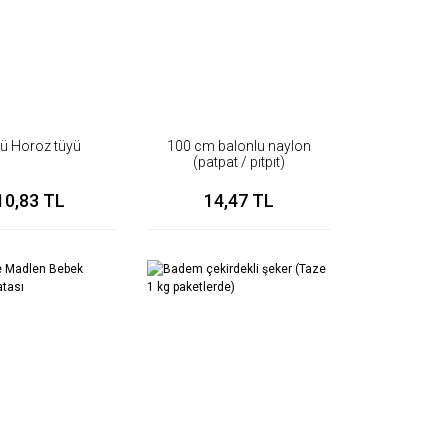
lü Horoz tüyü
100 cm balonlu naylon
(patpat / pıtpıt)
10,83 TL
14,47 TL