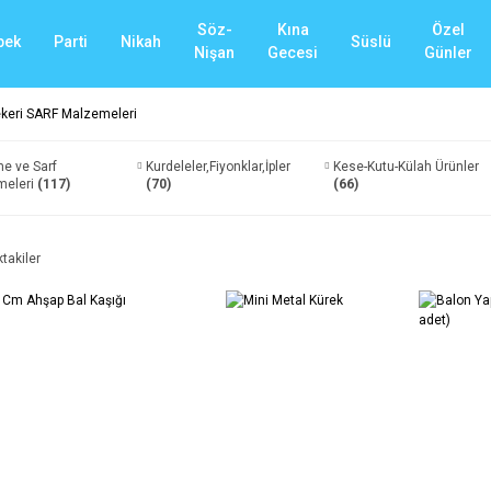
Söz-
Kına
Özel
bek
Parti
Nikah
Süslü
Nişan
Gecesi
Günler
eri SARF Malzemeleri
e ve Sarf
Kurdeleler,Fiyonklar,İpler
Kese-Kutu-Külah Ürünler
meleri
(117)
(70)
(66)
ktakiler