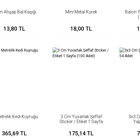
m Ahşap Bal Kaşığı
Mini Metal Kürek
Balon Y
(
13,80 TL
18,00 TL
1
etrelik Kedi Kuyruğu
3 Cm Yuvarlak Şeffaf
3x3 C
Sticker / Etiket 1 Sayfa
Yap
(100 Adet)
365,69 TL
175,14 TL
7