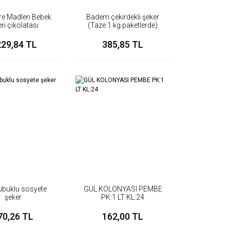
re Madlen Bebek
Badem çekirdekli şeker
ri çikolatası
(Taze 1 kg paketlerde)
229,84 TL
385,85 TL
Çubuklu sosyete
GÜL KOLONYASI PEMBE
şeker
PK:1 LT KL:24
70,26 TL
162,00 TL