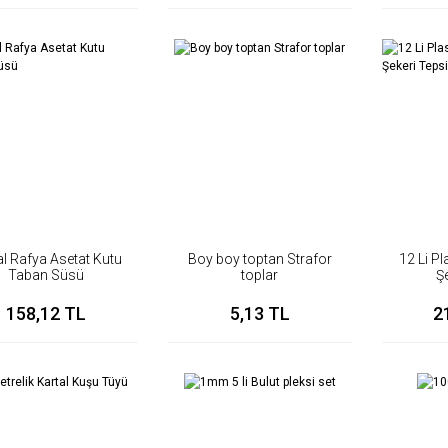
l Rafya Asetat Kutu
Boy boy toptan Strafor
12 Li Pl
Taban Süsü
toplar
Ş
158,12 TL
5,13 TL
2