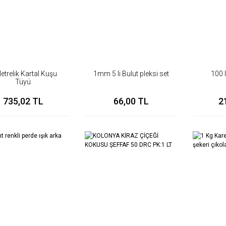
etrelik Kartal Kuşu
1mm 5 li Bulut pleksi set
100 
Tüyü
735,02 TL
66,00 TL
2