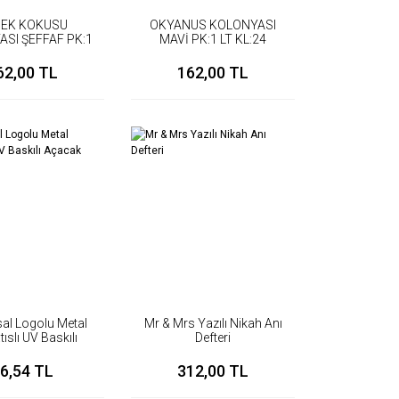
BEK KOKUSU
OKYANUS KOLONYASI
SI ŞEFFAF PK:1
MAVİ PK:1 LT KL:24
LT KL:24
62,00 TL
162,00 TL
al Logolu Metal
Mr & Mrs Yazılı Nikah Anı
ıslı UV Baskılı
Defteri
acak (6cm)
6,54 TL
312,00 TL