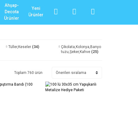
Ahşap-
Yeni
Decota
Ürünler
Ürünler
Tüller,Keseler
(34)
Çikolata,Kolonya,Banyo
tuzu,Şeker,Kahve
(25)
Toplam 760 ürün